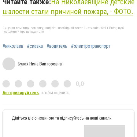
Читайте также:
На Николаевщине детские
шалости стали причиной пожара, - ФОТО.
Якщо ви помітили помилку, виділіть необхідний текст і натисніть Ctrl + Enter, щоб
повідомити про це редакцію
#николаев
#сказка
#водитель
#электротранспорт
Булах Нина Викторовна
0,0
Авторизируйтесь
, чтобы оценить
Діліться цією новиною та підписуйтесь на наші канали