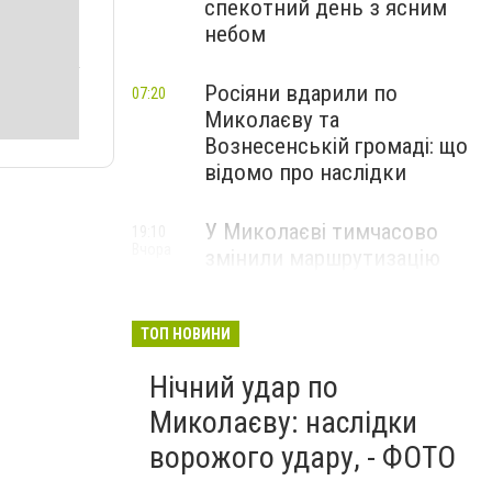
спекотний день з ясним
небом
Росіяни вдарили по
07:20
Миколаєву та
Вознесенській громаді: що
відомо про наслідки
У Миколаєві тимчасово
19:10
Вчора
змінили маршрутизацію
пацієнтів з інсультом: куди
звертатися
ТОП НОВИНИ
Нічний удар по
Миколаєву: наслідки
ворожого удару, - ФОТО