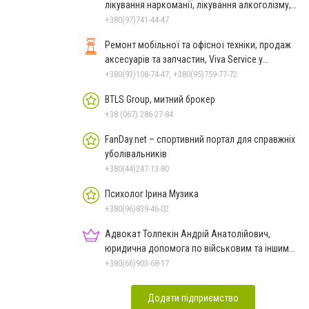
лікування наркоманії, лікування алкоголізму,
зняття ломки
+380(97)741-44-47
Ремонт мобільної та офісної техніки, продаж
аксесуарів та запчастин, Viva Service у
Миколаєві
+380(93)108-74-47, +380(95)759-77-72
BTLS Group, митний брокер
+38 (067) 286-27-84
FanDay.net – спортивний портал для справжніх
уболівальників
+380(44)247-13-80
Психолог Ірина Музика
+380(96)839-46-02
Адвокат Толпекін Андрій Анатолійович,
юридична допомога по військовим та іншим
справам
+380(66)903-68-17
Додати підприємство