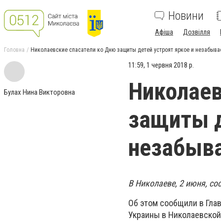
Новини
Афіша
Дозвілля
Головна
Николаевские спасатели ко Дню защиты детей устроят яркое и незабыв
11:59, 1 червня 2018 р.
Николаев
Булах Нина Викторовна
защиты д
незабыв
В Николаеве, 2 июня, с
Об этом сообщили в Гла
Украины в Николаевской