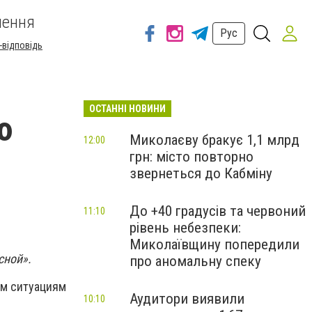
шення
Рус
-відповідь
ОСТАННІ НОВИНИ
ю
Миколаєву бракує 1,1 млрд
12:00
грн: місто повторно
звернеться до Кабміну
До +40 градусів та червоний
11:10
рівень небезпеки:
Миколаївщину попередили
сной».
про аномальну спеку
ым ситуациям
Аудитори виявили
10:10