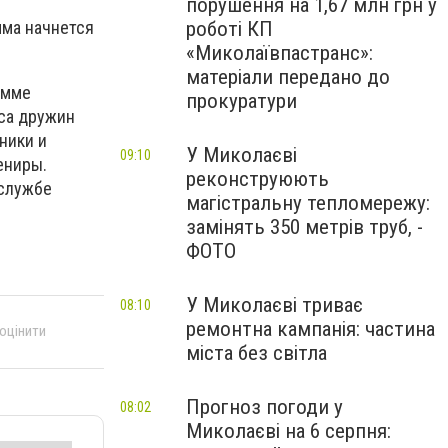
порушення на 1,67 млн грн у
роботі КП
мма начнется
«Миколаївпастранс»:
матеріали передано до
амме
прокуратури
са дружин
ники и
У Миколаєві
09:10
ениры.
реконструюють
 службе
магістральну тепломережу:
замінять 350 метрів труб, -
ФОТО
У Миколаєві триває
08:10
ремонтна кампанія: частина
 оцінити
міста без світла
Прогноз погоди у
08:02
Миколаєві на 6 серпня: