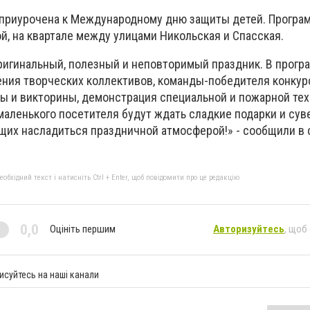
приурочена к Международному дню защиты детей. Програ
ой, на квартале между улицами Никольская и Спасская.
ригинальный, полезный и неповторимый праздник. В прогр
ния творческих коллективов, команды-победителя конкур
ы и викторины, демонстрация специальной и пожарной тех
маленького посетителя будут ждать сладкие подарки и сув
их насладиться праздничной атмосферой!» - сообщили в
бхідний текст і натисніть Ctrl + Enter, щоб повідомити про це редакцію
0,0
Оцініть першим
Авторизуйтесь
, щоб
исуйтесь на наші канали