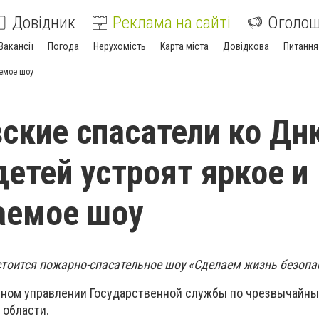
Довідник
Реклама на сайті
Оголо
Вакансії
Погода
Нерухомість
Карта міста
Довідкова
Питання
аемое шоу
ские спасатели ко Дн
етей устроят яркое и
аемое шоу
остоится пожарно-спасательное шоу «Сделаем жизнь безопа
вном управлении Государственной службы по чрезвычайн
 области.