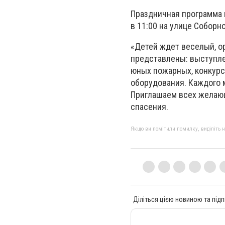
Праздничная программа 
в 11:00 на улице Соборн
«Детей ждет веселый, о
представлены: выступле
юных пожарных, конкурс
оборудования. Каждого 
Приглашаем всех желающ
спасения.
Якщо ви помітили помилку, виділіть нео
Діліться цією новиною та підп