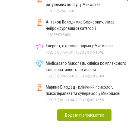
ритуальних послуг у Миколаєві
+380(95)324-30-08
Антаков Володимир Борисович, лікар-
нейрохірург вищої категорії
+380679765388
Еверест, охоронна фірма у Миколаєві
+380(67)515-10-91, +380(67)515-10-92
Medicasano Миколаїв, клініка комплексного
консервативного лікування
+380(67)009-06-00, +380(99)029-96-00
Марина Білодєд - клінічний психолог,
психотерапевт та супервізор у Миколаєві
+380(50)161-11-34, +380(93)667-46-99
Додати підприємство