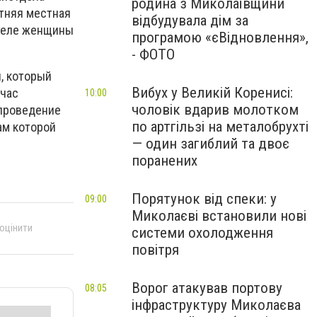
родина з Миколаївщини
етняя местная
відбудувала дім за
 теле женщины
програмою «єВідновлення»,
- ФОТО
, который
Вибух у Великій Коренисі:
час
10:00
чоловік вдарив молотком
проведение
по артгільзі на металобрухті
ам которой
— один загиблий та двоє
поранених
Порятунок від спеки: у
09:00
Миколаєві встановили нові
 оцінити
системи охолодження
повітря
Ворог атакував портову
08:05
інфраструктуру Миколаєва