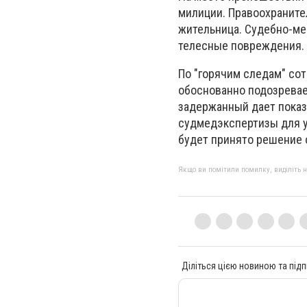
милиции.
Правоохраните
жительница.
Судебно-ме
телесные повреждения.
По "горячим следам" со
обоснованно подозрева
задержанный дает пока
судмедэкспертизы для у
будет принято решение 
Якщо ви помітили помилку, виділіть нео
Діліться цією новиною та підп