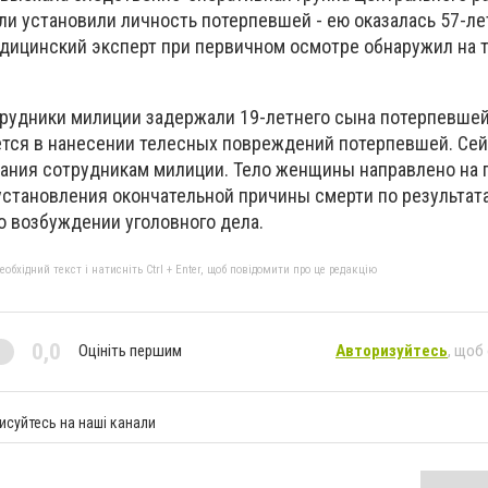
ли установили личность потерпевшей - ею оказалась 57-л
дицинский эксперт при первичном осмотре обнаружил на
трудники милиции задержали 19-летнего сына потерпевшей
ется в нанесении телесных повреждений потерпевшей.
Сей
зания сотрудникам милиции.
Тело женщины направлено на 
становления окончательной причины смерти по результат
о возбуждении уголовного дела.
бхідний текст і натисніть Ctrl + Enter, щоб повідомити про це редакцію
0,0
Оцініть першим
Авторизуйтесь
, щоб
исуйтесь на наші канали