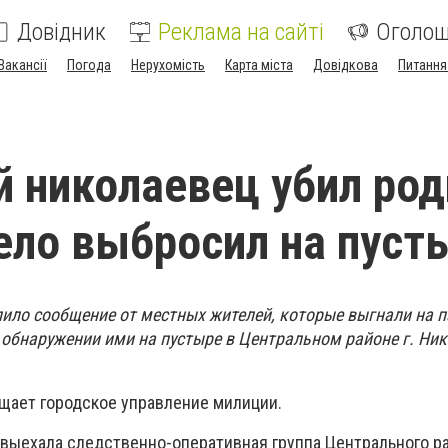
Довідник
Реклама на сайті
Оголо
Вакансії
Погода
Нерухомість
Карта міста
Довідкова
Питання
й николаевец убил ро
тело выбросил на пуст
пило сообщение от местных жителей, которые выгнали на 
обнаружении ими на пустыре в Центральном районе г. Ник
бщает городское управление милиции.
выехала следственно-оперативная группа Центрального р