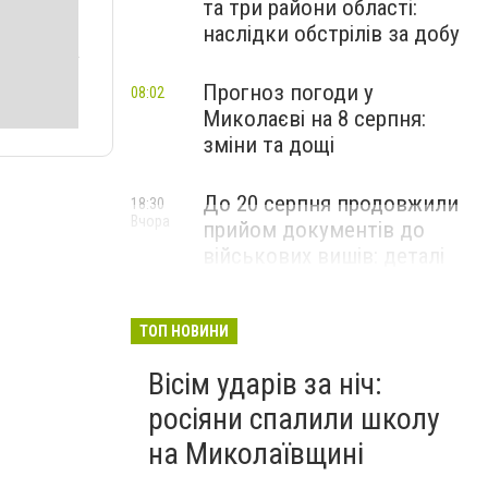
та три райони області:
наслідки обстрілів за добу
Прогноз погоди у
08:02
Миколаєві на 8 серпня:
зміни та дощі
До 20 серпня продовжили
18:30
Вчора
прийом документів до
військових вишів: деталі
вступної кампанії-2026
ТОП НОВИНИ
Вісім ударів за ніч:
росіяни спалили школу
на Миколаївщині