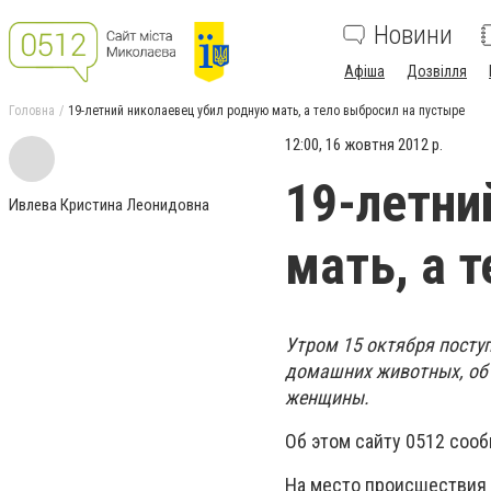
Новини
Афіша
Дозвілля
Головна
19-летний николаевец убил родную мать, а тело выбросил на пустыре
12:00, 16 жовтня 2012 р.
19-летни
Ивлева Кристина Леонидовна
мать, а 
Утром 15 октября посту
домашних животных, об 
женщины.
Об этом сайту 0512 соо
На место происшествия 