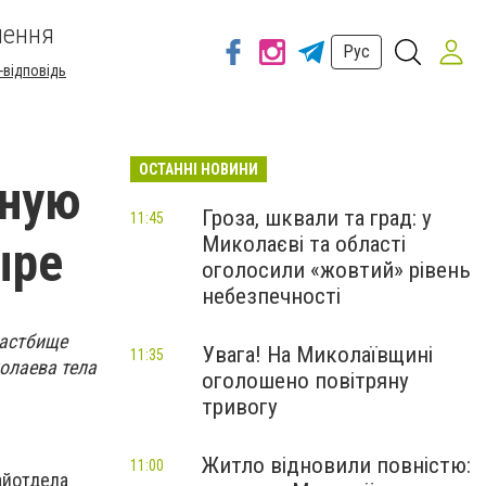
шення
Рус
-відповідь
ОСТАННІ НОВИНИ
дную
Гроза, шквали та град: у
11:45
Миколаєві та області
ыре
оголосили «жовтий» рівень
небезпечності
пастбище
Увага! На Миколаївщині
11:35
олаева тела
оголошено повітряну
тривогу
Житло відновили повністю:
11:00
айотдела