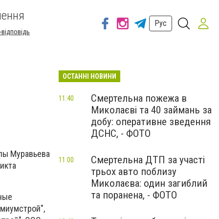
шення
Рус
-відповідь
ОСТАННІ НОВИНИ
Смертельна пожежа в
11:40
Миколаєві та 40 займань за
добу: оперативне зведення
ДСНС, - ФОТО
ппы Муравьева
Смертельна ДТП за участі
11:00
ликта
трьох авто поблизу
Миколаєва: один загиблий
та поранена, - ФОТО
нные
емиумстрой",