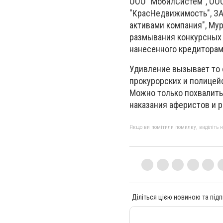
ООО "МобилСистем", ООО
"КрасНедвижимость", ЗА
активами компания", Му
размывания конкурсных 
нанесенного кредиторам
Удивление вызывает то 
прокурорских и полицей
Можно только похвалить
наказания аферистов и 
Якщо ви помітили помилку, виділіть нео
Діліться цією новиною та підп