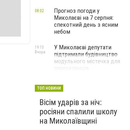
Прогноз погоди у
08:02
Миколаєві на 7 серпня:
спекотний день з ясним
небом
У Миколаєві депутати
19:10
Вчора
підтримали будівництво
модульного містечка для
переселенців
ТОП НОВИНИ
Вісім ударів за ніч:
росіяни спалили школу
на Миколаївщині