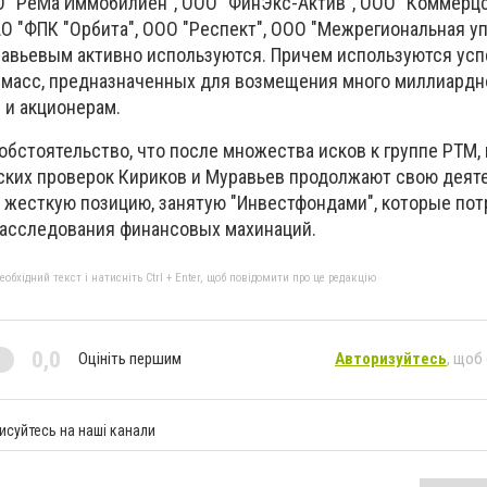
 "РеМа Иммобилиен", ООО "ФинЭкс-Актив", ООО "Коммерцс
О "ФПК "Орбита", ООО "Респект", ООО "Межрегиональная 
равьевым активно используются. Причем используются усп
масс, предназначенных для возмещения много миллиардн
 и акционерам.
обстоятельство, что после множества исков к группе РТМ,
ских проверок Кириков и Муравьев продолжают свою деят
 жесткую позицию, занятую "Инвестфондами", которые по
расследования финансовых махинаций.
бхідний текст і натисніть Ctrl + Enter, щоб повідомити про це редакцію
0,0
Оцініть першим
Авторизуйтесь
, щоб
исуйтесь на наші канали