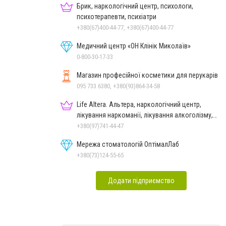
Брик, наркологічний центр, психологи,
психотерапевти, психіатри
+380(67)400-44-77, +380(67)400-44-77
Медичний центр «ОН Клінік Миколаїв»
0-800-30-17-33
Магазин професійної косметики для перукарів
095 733 6380, +380(93)864-34-58
Life Altera. Альтера, наркологічний центр,
лікування наркоманії, лікування алкоголізму,
зняття ломки
+380(97)741-44-47
Мережа стоматологій ОптімалЛаб
+380(73)124-55-65
Додати підприємство