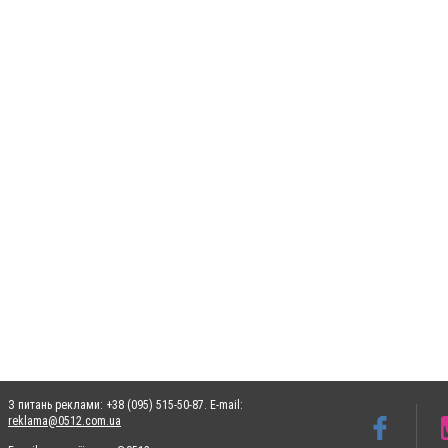
З питань реклами: +38 (095) 515-50-87. E-mail:
reklama@0512.com.ua