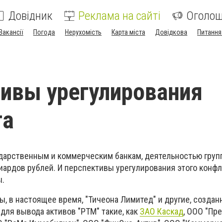
Довідник
Реклама на сайті
Оголо
Вакансії
Погода
Нерухомість
Карта міста
Довідкова
Питання
ивы урегулирования
та
дарственным и коммерческим банкам, деятельностью гру
иардов рублей. И перспективы урегулирования этого конф
ы.
, в настоящее время, "Тичеона Лимитед" и другие, созда
для вывода активов "РТМ" такие, как
ЗАО Каскад
, ООО "Пр