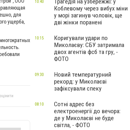
трой", ООО
Трагедія на узбережжі: у
10:40
управляющая
Коблевому через вибух міни
ешно, для
у морі загинув чоловік, ще
ого ущерба,
дві жінки поранені
Коригували удари по
10:15
 многократных
Миколаєву: СБУ затримала
ельность.
двох агентів фсб та гру, -
требовали
ФОТО
Новий температурний
09:30
рекорд: у Миколаєві
зафіксували спеку
 оцінити
Сотні адрес без
08:10
електроенергії до вечора:
де у Миколаєві не буде
світла, - ФОТО