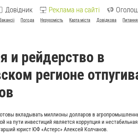
Довідник
Реклама на сайті
Оголо
Вакансії
Погода
Нерухомість
Карта міста
Довідкова
Питання
я и рейдерство в
ском регионе отпуги
ов
готовы вкладывать миллионы долларов в агропромышленн
ой на пути инвестиций является коррупция и нестабильная
старший юрист ЮФ «Астерс» Алексей Колчанов.