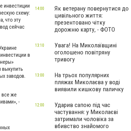
ые инвестиции
Як ветерану повернутися до
14:00
ческую схему:
цивільного життя:
, что эту
презентовано чітку
авод сейчас
дорожню карту, - ФОТО
Увага! На Миколаївщині
13:10
 Украине
оголошено повітряну
 инвестиции в
тривогу
тнеры»
л выкупить
На трьох популярних
ых заводов.
13:00
пляжах Миколаєва у воді
виявили кишкову паличку
 все же
ивами», -
Ударив сапою під час
12:00
частування: у Миколаєві
затримали чоловіка за
вбивство знайомого
анных