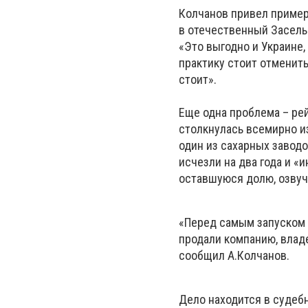
Колчанов привел пример
в отечественный Засель
«Это выгодно и Украине,
практику стоит отменить
стоит».
Еще одна проблема – рей
столкнулась всемирно и
один из сахарных заводо
исчезли на два года и 
оставшуюся долю, озвуч
«Перед самым запуском з
продали компанию, влад
сообщил А.Колчанов.
Дело находится в судебн