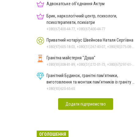
Адвокатське об'єднання Актум
Брик, наркологічний центр, психологи,
психотерапевти, психіатри
+380(67)400-44-77, +380(67)400-44-77
Приватний нотаріус Швейнова Наталя Сергіївна
+380(97)605-18-03, +380(51)267-40-07, +380(93)375-08-48
Гранітна майстерня "Душа"
+380(93)308-81-89, +380(51)272-01-73, +380(67)297-61-89, +38(093) 308-81-96
Гранітний Будинок, гранітні пам'ятники,
виготовлення та монтаж пам'ятників із граніту в
Миколаєві
+380(93)620-65-65
Додати підприємство
ОГОЛОШЕННЯ