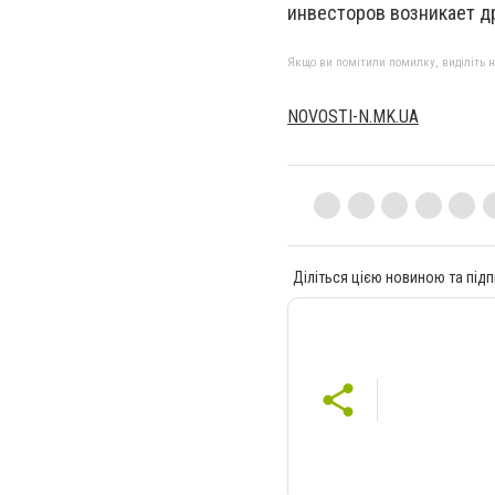
инвесторов возникает д
Якщо ви помітили помилку, виділіть нео
NOVOSTI-N.MK.UA
Діліться цією новиною та підп