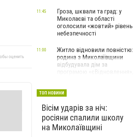
Гроза, шквали та град: у
11:45
Миколаєві та області
оголосили «жовтий» рівень
небезпечності
Житло відновили повністю:
11:00
родина з Миколаївщини
тобы оценить
відбудувала дім за
програмою «єВідновлення»,
- ФОТО
ТОП НОВИНИ
Вісім ударів за ніч:
росіяни спалили школу
на Миколаївщині