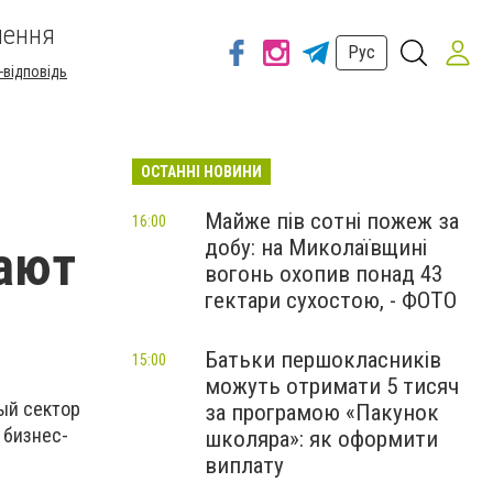
шення
Рус
-відповідь
ОСТАННІ НОВИНИ
Майже пів сотні пожеж за
16:00
добу: на Миколаївщині
вают
вогонь охопив понад 43
гектари сухостою, - ФОТО
Батьки першокласників
15:00
можуть отримати 5 тисяч
ый сектор
за програмою «Пакунок
 бизнес-
школяра»: як оформити
виплату