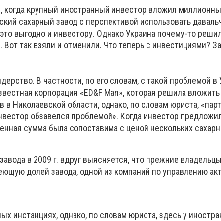
, когда крупный иностранный инвестор вложил миллионн
ский сахарный завод с перспективой использовать даваль
 это выгодно и инвестору. Однако Украина почему-то решила
. Вот так взяли и отменили. Что теперь с инвестициями? З
дерство. В частности, по его словам, с такой проблемой в
звестная корпорация «ED&F Man», которая решила вложить
в в Николаевской области, однако, по словам юриста, «пар
«инвестор обзавелся проблемой». Когда инвестор предложи
енная сумма была сопоставима с ценой нескольких сахарн
авода в 2009 г. вдруг выясняется, что прежние владельцы
еющую долей завода, одной из компаний по управлению акт
ых инстанциях, однако, по словам юриста, здесь у иностр