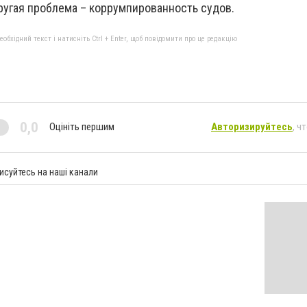
ругая проблема – коррумпированность судов.
бхідний текст і натисніть Ctrl + Enter, щоб повідомити про це редакцію
0,0
Оцініть першим
Авторизируйтесь
, ч
исуйтесь на наші канали