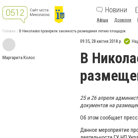
Новини
Афіша
Дозвілля
Головна
В Николаеве проверили законность размещения летних площадок
09:35, 28 квітня 2018 р.
На
В Никола
Маргарита Колос
размеще
25 и 26 апреля админис
документов на размещен
Об этом сообщает пресс
Данное мероприятие про
деятельности ГУ НП Укр