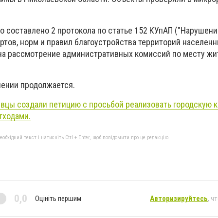
о составлено 2 протокола по статье 152 КУпАП ("Нарушени
тов, норм и правил благоустройства территорий населенн
на рассмотрение административных комиссий по месту жи
лении продолжается.
вцы создали петицию с просьбой реализовать городскую 
тходами.
бхідний текст і натисніть Ctrl + Enter, щоб повідомити про це редакцію
0,0
Оцініть першим
Авторизируйтесь
, ч