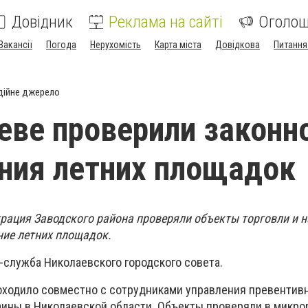
Довідник
Реклама на сайті
Оголо
Вакансії
Погода
Нерухомість
Карта міста
Довідкова
Питання
дійне джерело
еве проверили законн
ния летних площадок
трация Заводского района проверяли объекты торговли и 
ие летних площадок.
-служба Николаевского городского совета.
ходило совместно с сотрудниками управления превентив
аины в Николаевской области. Объекты проверяли в микро