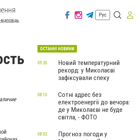
шення
Рус
-відповідь
ОСТАННІ НОВИНИ
ость
Новий температурний
09:30
рекорд: у Миколаєві
зафіксували спеку
Сотні адрес без
08:10
наличие
електроенергії до вечора:
де у Миколаєві не буде
світла, - ФОТО
ной
Прогноз погоди у
08:02
районах