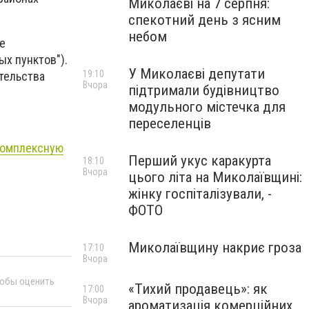
Миколаєві на 7 серпня:
спекотний день з ясним
небом
е
ых пунктов").
У Миколаєві депутати
19:10
тельства
Вчора
підтримали будівництво
модульного містечка для
переселенців
комплексную
Перший укус каракурта
18:10
Вчора
цього літа на Миколаївщині:
жінку госпіталізували, -
ФОТО
Миколаївщину накриє гроза
17:10
Вчора
тобы оценить
«Тихий продавець»: як
17:00
Вчора
ароматизація комерційних