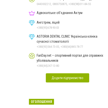
0443002212, 0800750875, +380(98)011-84-55
Адвокатське об'єднання Актум
Ангстрем, ліцей
+380(95)678-90-03
ASTORIA DENTAL CLINIC Українська клініка
сучасної стоматології
+380(93)564-73-05, +380(66)845-78-77
FanDay.net – спортивний портал для справжніх
уболівальників
+380(44)247-13-80
Додати підприємство
ОГОЛОШЕННЯ