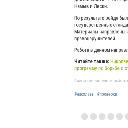
Намыв и Лески.
По результате рейда был
государственных стандар
Материалы направлены 
правонарушителей.
Работа в данном направ
Читайте также:
Николае
программу по борьбе с о
Якщо ви помітили помилку, виділіть нео
#николаев
#проверка