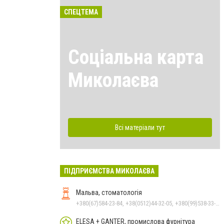
СПЕЦТЕМА
Соціальна карта
Миколаєва
Всі матеріали тут
ПІДПРИЄМСТВА МИКОЛАЄВА
Мальва, стоматологія
+380(67)584-23-84, +38(0512)44-32-05, +380(99)538-33-25, +380(63)977-35-54
ELESA + GANTER, промислова фурнітура