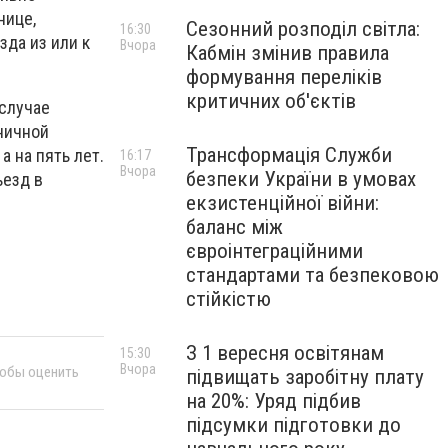
нице,
Сезонний розподіл світла:
16:30
зда из или к
Вчора
Кабмін змінив правила
формування переліків
критичних об'єктів
 случае
ничной
Трансформація Служби
а на пять лет.
16:17
Вчора
безпеки України в умовах
ъезд в
екзистенційної війни:
баланс між
євроінтеграційними
стандартами та безпековою
стійкістю
З 1 вересня освітянам
15:30
Вчора
тобы оценить
підвищать заробітну плату
на 20%: Уряд підбив
підсумки підготовки до