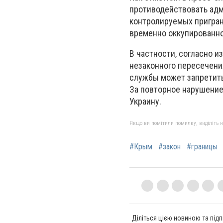
противодействовать адм
контролируемых приграни
временно оккупированно
В частности, согласно и
незаконного пересечени
службы может запретить 
За повторное нарушение
Украину.
Якщо ви помітили помилку, виділіть нео
#Крым
#закон
#границы
Діліться цією новиною та підп