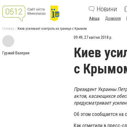
Новини
Афіша
Дозвілля
Головна
Киев усиливает контроль на границе с Крымом
09:49, 27 квітня 2018 р.
Киев уси
Гуржий Валерия
с Крымо
Президент Украины Петр
актов, касающихся обес
предусматривает усилен
Об этом сообщается на с
Как отметили в пресс-с