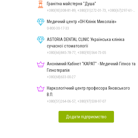
Гранітна майстерня "Душа"
+380(93)308-81-89, +380(51)272-01-73, +380(67)297-61-89, +38(093) 308-81-96
Медичний центр «ОН Клінік Миколаїв»
0-800-30-17-33
ASTORIA DENTAL CLINIC Українська клініка
сучасної стоматології
+380(66)845-78-77, +380(93)564-73-05
Анонімний Кабінет "КАРАТ" - Медичний Гіпноз та
Гіпнотерапія
+380(68)633-00-27
Наркологічний центр професора Яновського
В.П.
+380(51)264-06-57, +380(97)538-97-07
Додати підприємство