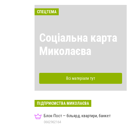
СПЕЦТЕМА
Соціальна карта
Миколаєва
Всі матеріали тут
ПІДПРИЄМСТВА МИКОЛАЄВА
Блок-Пост — більярд, квартири, банкет
0662962164