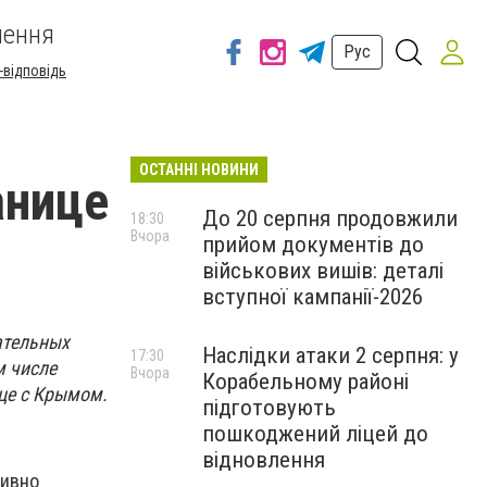
шення
Рус
-відповідь
ОСТАННІ НОВИНИ
анице
До 20 серпня продовжили
18:30
Вчора
прийом документів до
військових вишів: деталі
вступної кампанії-2026
ательных
Наслідки атаки 2 серпня: у
17:30
м числе
Вчора
Корабельному районі
це с Крымом.
підготовують
пошкоджений ліцей до
відновлення
тивно