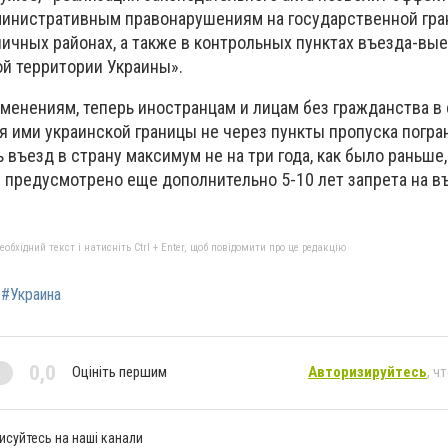
инистративным правонарушениям на государственной гра
чных районах, а также в контрольных пунктах въезда-вые
й территории Украины».
зменениям, теперь иностранцам и лицам без гражданства в
я ими украинской границы не через пункты пропуска погра
въезд в страну максимум не на три года, как было раньше, 
 предусмотрено еще дополнительно 5-10 лет запрета на в
бхідний текст і натисніть Ctrl + Enter, щоб повідомити про це редакцію
#Украина
0,0
Оцініть першим
Авторизируйтесь
, ч
исуйтесь на наші канали