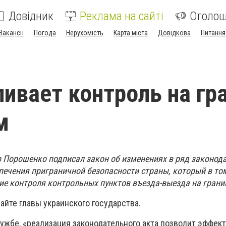
Довідник
Реклама на сайті
Оголо
Вакансії
Погода
Нерухомість
Карта міста
Довідкова
Питання
ливает контроль на гр
м
 Порошенко подписал закон об изменениях в ряд законод
печения приграничной безопасности страны, который в то
ие контроля контрольных пунктов въезда-выезда на грани
айте главы украинского государства.
лужбе, «реализация законодательного акта позволит эффек