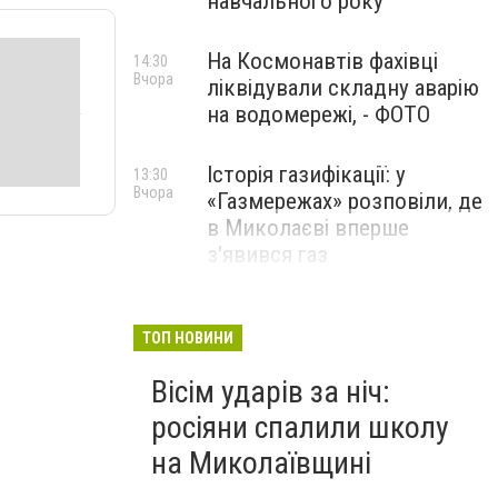
навчального року
На Космонавтів фахівці
14:30
Вчора
ліквідували складну аварію
на водомережі, - ФОТО
Історія газифікації: у
13:30
Вчора
«Газмережах» розповіли, де
в Миколаєві вперше
з'явився газ
Літній відпочинок у
13:00
Вчора
Миколаєві 2026: шукаємо
ТОП НОВИНИ
нові враження та
Вісім ударів за ніч:
перезавантаження
росіяни спалили школу
ПАРТНЕРСЬКИЙ СПЕЦПРОЄКТ
на Миколаївщині