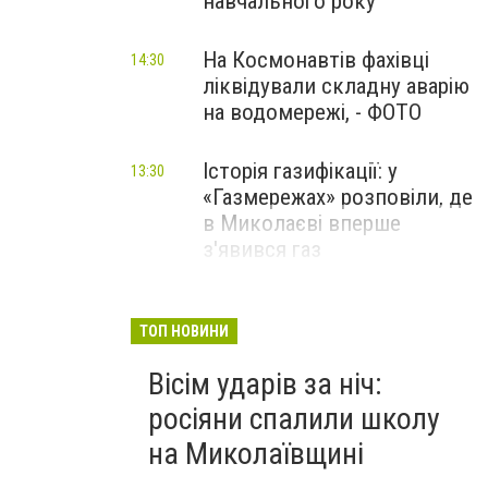
навчального року
На Космонавтів фахівці
14:30
ліквідували складну аварію
на водомережі, - ФОТО
Історія газифікації: у
13:30
«Газмережах» розповіли, де
в Миколаєві вперше
з'явився газ
Літній відпочинок у
13:00
Миколаєві 2026: шукаємо
ТОП НОВИНИ
нові враження та
Вісім ударів за ніч:
перезавантаження
росіяни спалили школу
ПАРТНЕРСЬКИЙ СПЕЦПРОЄКТ
на Миколаївщині