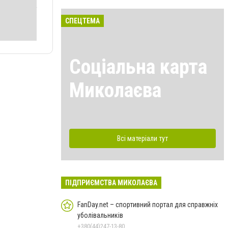
СПЕЦТЕМА
Соціальна карта
Миколаєва
Всі матеріали тут
ПІДПРИЄМСТВА МИКОЛАЄВА
FanDay.net – спортивний портал для справжніх
уболівальників
+380(44)247-13-80