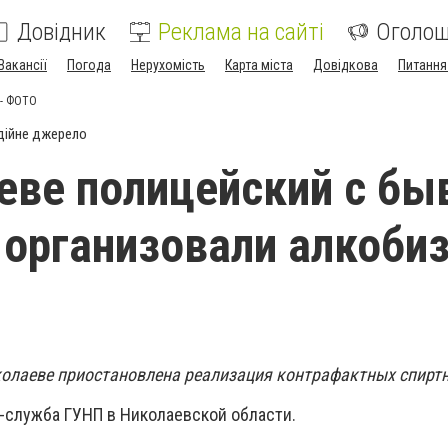
Довідник
Реклама на сайті
Оголо
Вакансії
Погода
Нерухомість
Карта міста
Довідкова
Питання
 - ФОТО
дійне джерело
еве полицейский с б
 организовали алкобиз
иколаеве приостановлена ​​реализация контрафактных спирт
-служба ГУНП в Николаевской области.