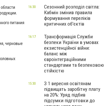
Сезонний розподіл світла:
 области
16:30
Кабмін змінив правила
родукции.
формування переліків
нного питания
критичних об'єктів
Трансформація Служби
16:17
безпеки України в умовах
ия, черновые
екзистенційної війни:
баланс між
головных
євроінтеграційними
стандартами та безпековою
стійкістю
З 1 вересня освітянам
15:30
підвищать заробітну плату
на 20%: Уряд підбив
підсумки підготовки до