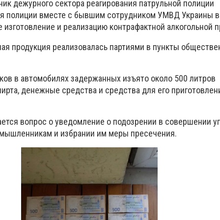
ник дежурного сектора реагирования патрульной полиции
я полиции вместе с бывшим сотрудником УМВД Украины в
е изготовление и реализацию контрафактной алкогольной п
ная продукция реализовалась партиями в пункты обществе
ков в автомобилях задержанных изъято около 500 литров
ирта, денежные средства и средства для его приготовлен
ется вопрос о уведомление о подозрении в совершении у
умышленникам и избрании им меры пресечения.