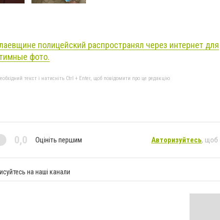
лаевщине полицейский распространял через интернет для
тимные фото.
бхідний текст і натисніть Ctrl + Enter, щоб повідомити про це редакцію
0,0
Оцініть першим
Авторизуйтесь
, щоб
исуйтесь на наші канали