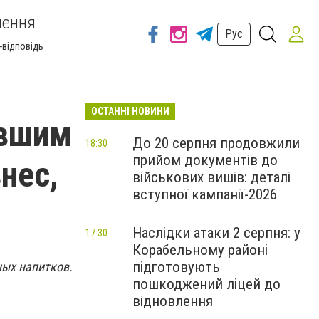
шення
Рус
-відповідь
ОСТАННІ НОВИНИ
ывшим
До 20 серпня продовжили
18:30
прийом документів до
нес,
військових вишів: деталі
вступної кампанії-2026
Наслідки атаки 2 серпня: у
17:30
Корабельному районі
підготовують
ных напитков.
пошкоджений ліцей до
відновлення