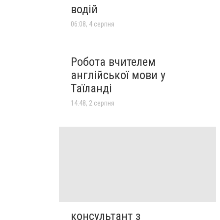
водій
06:08, 4 серпня
Робота вчителем
англійської мови у
Таїланді
14:48, 2 серпня
консультант з