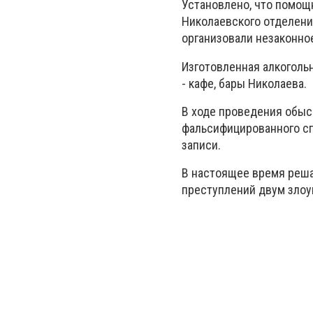
Установлено, что помощ
Николаевского отделени
организовали незаконно
Изготовленная алкоголь
- кафе, бары Николаева.
В ходе проведения обыс
фальсифицированного сп
записи.
В настоящее время реша
преступлений двум зло