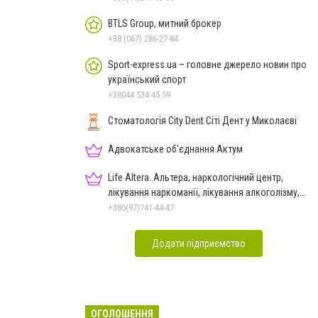
BTLS Group, митний брокер
+38 (067) 286-27-84
Sport-express.ua – головне джерело новин про
український спорт
+38044 534 45 59
Стоматологія City Dent Сіті Дент у Миколаєві
Адвокатське об'єднання Актум
Life Altera. Альтера, наркологічний центр,
лікування наркоманії, лікування алкоголізму,
зняття ломки
+380(97)741-44-47
Додати підприємство
ОГОЛОШЕННЯ