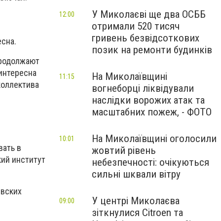
У Миколаєві ще два ОСББ
12:00
отримали 520 тисяч
гривень безвідсоткових
есна.
позик на ремонти будинків
продолжают
 интересна
На Миколаївщині
11:15
коллектива
вогнеборці ліквідували
наслідки ворожих атак та
масштабних пожеж, - ФОТО
На Миколаївщині оголосили
10:01
вать в
жовтий рівень
кий институт
небезпечності: очікуються
сильні шквали вітру
евских
У центрі Миколаєва
09:00
зіткнулися Citroen та