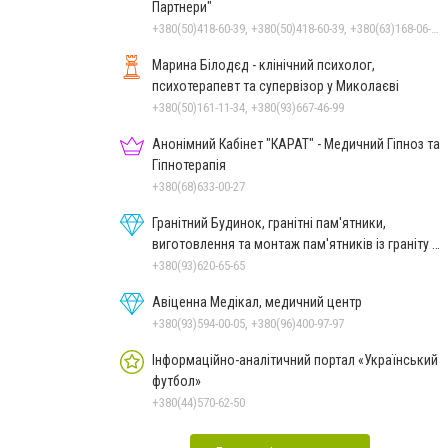
Партнери"
+380(50)418-60-39, +380(50)418-60-39, +380(63)168-06-92
Марина Білодєд - клінічний психолог,
психотерапевт та супервізор у Миколаєві
+380(50)161-11-34, +380(93)667-46-99
Анонімний Кабінет "КАРАТ" - Медичний Гіпноз та
Гіпнотерапія
+380(68)633-00-27
Гранітний Будинок, гранітні пам'ятники,
виготовлення та монтаж пам'ятників із граніту в
Миколаєві
+380(93)620-65-65
Авіценна Медікал, медичний центр
+380(93)594-00-05, +380(96)400-97-97
Інформаційно-аналітичний портал «Український
футбол»
+380(44)570-62-50