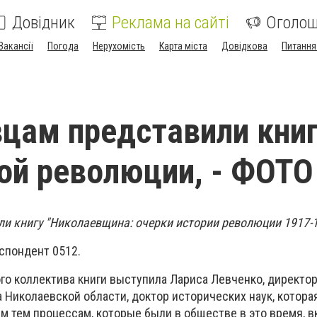
Довідник
Реклама на сайті
Оголо
Вакансії
Погода
Нерухомість
Карта міста
Довідкова
Питання
цам представили книг
ой революции, - ФОТО
ли книгу "Николаевщина: очерки истории революции 1917-1
спондент 0512.
го коллектива книги выступила Лариса Левченко, директо
 Николаевской области, доктор исторических наук, котора
м тем процессам, которые были в обществе в это время, в