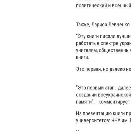
политический и военный 
Также, Лариса Левченко 
"Эту книги писали лучши
работать в спектре укра
учителям, общественным
книги.
Это первая, но далеко н
"Это первый этап, дале
создании всеукраинской
памяти", - комментирует
На презентацию книги п
университетов: ЧНУ им. 