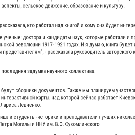
аспекты, сельское движение, образование и культуру.
рассказала, кто работал над книгой и кому она будет интер
е ученые: доктора и кандидаты наук, которые работали и 
инской революции 1917-1921 годах. И я думаю, книга будет
 представителям", - рассказала руководитель авторского 
е последняя задумка научного коллектива.
е будут сборники документов. Также мы планируем участво
 интерактивной карты, над которой сейчас работает Киевс
 Лариса Левченко.
ришли студенты-историки и преподаватели лучших никола
Петра Могилы и ННУ им. В.О. Сухомлинского.