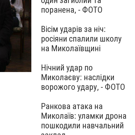
один загиблий та
поранена, - ФОТО
Вісім ударів за ніч:
росіяни спалили школу
на Миколаївщині
Нічний удар по
Миколаєву: наслідки
ворожого удару, - ФОТО
Ранкова атака на
Миколаїв: уламки дрона
пошкодили навчальний