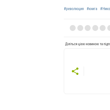
#революция
#книга
#Нико
Діліться цією новиною та підп