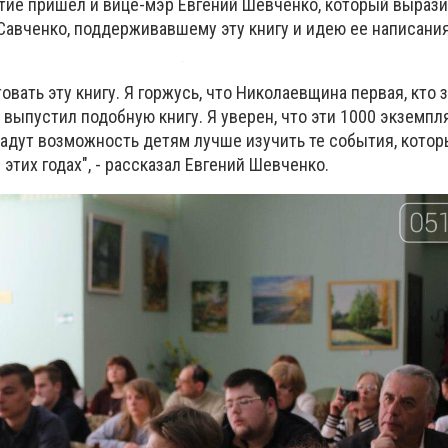
ятие пришел и вице-мэр Евгений Шевченко, который выраз
Савченко, поддерживавшему эту книгу и идею ее написания
овать эту книгу. Я горжусь, что Николаевщина первая, кто 
выпустил подобную книгу. Я уверен, что эти 1000 экземпл
дадут возможность детям лучше изучить те события, кото
этих годах", - рассказал Евгений Шевченко.