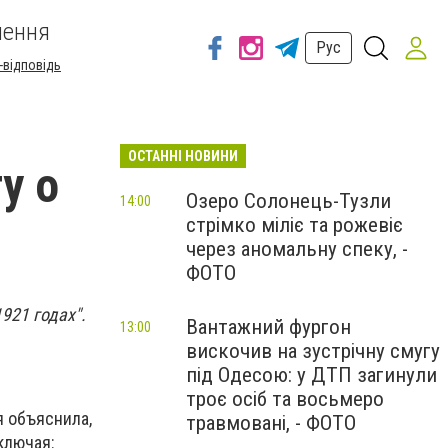
шення
Рус
-відповідь
ОСТАННІ НОВИНИ
у о
Озеро Солонець-Тузли
14:00
стрімко міліє та рожевіє
через аномальну спеку, -
ФОТО
921 годах".
Вантажний фургон
13:00
вискочив на зустрічну смугу
під Одесою: у ДТП загинули
р
троє осіб та восьмеро
я объяснила,
травмовані, - ФОТО
ключая: