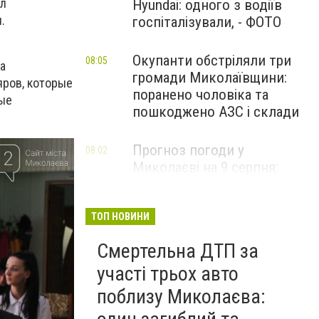
ил
Hyundai: одного з водіїв
.
госпіталізували, - ФОТО
Окупанти обстріляли три
08:05
за
громади Миколаївщини:
яров, которые
поранено чоловіка та
рые
пошкоджено АЗС і склади
Прогноз погоди у
08:02
Миколаєві на 9 серпня:
спекотний день з
невеликою хмарністю
ТОП НОВИНИ
Смертельна ДТП за
участі трьох авто
поблизу Миколаєва: