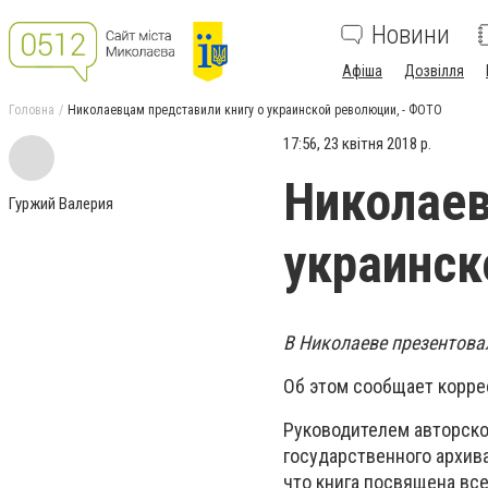
Новини
Афіша
Дозвілля
Головна
Николаевцам представили книгу о украинской революции, - ФОТО
17:56, 23 квітня 2018 р.
Николаев
Гуржий Валерия
украинск
В Николаеве презентова
Об этом сообщает корре
Руководителем авторско
государственного архива
что книга посвящена все