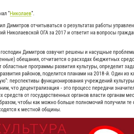
нал "
Николаев
".
аил Димитров отчитываться о результатах работы управлен
ий Николаевской ОГА за 2017 и ответит на вопросы гражда
 господин Димитров озвучит решены и насущные проблем
нные) обещания, отчитается о расходах бюджетных средс
т областные программы развития культуры, определит зад
развития районов, поделится планами на 2018-й. Один из 
ую": перспективы функционирования учреждений культуры
ним, что децентрализация - это процесс передачи значите
 средств от государственных органов власти органам ме
бразом, чтобы как можно больше полномочий получили те 
ходятся к местной общины.