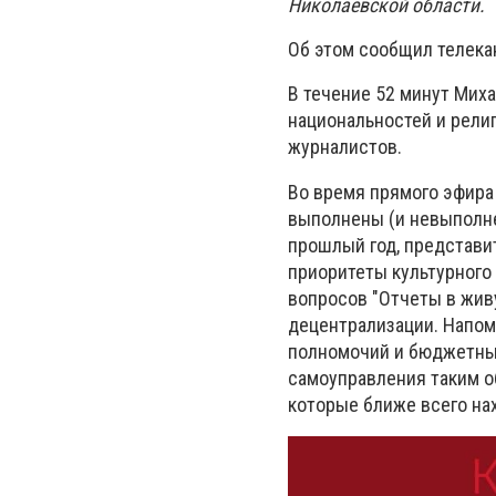
Николаевской области.
Об этом сообщил телека
В течение 52 минут Мих
национальностей и религ
журналистов.
Во время прямого эфира
выполнены (и невыполне
прошлый год, представи
приоритеты культурного 
вопросов "Отчеты в жив
децентрализации. Напом
полномочий и бюджетных
самоуправления таким о
которые ближе всего на