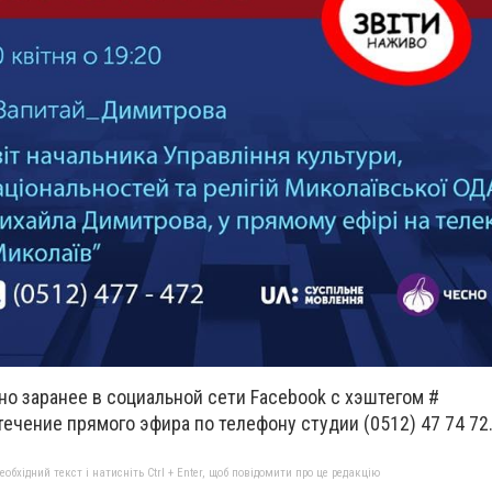
о заранее в социальной сети Facebook с хэштегом #
ечение прямого эфира по телефону студии (0512) 47 74 72
бхідний текст і натисніть Ctrl + Enter, щоб повідомити про це редакцію