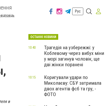
шення
Рус
-відповідь
ОСТАННІ НОВИНИ
Трагедія на узбережжі: у
10:40
Коблевому через вибух міни
я
у морі загинув чоловік, ще
дві жінки поранені
ы,
Коригували удари по
10:15
Миколаєву: СБУ затримала
двох агентів фсб та гру, -
ФОТО
теля в