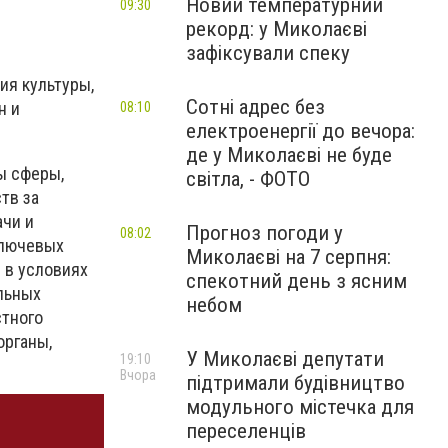
Новий температурний
09:30
рекорд: у Миколаєві
зафіксували спеку
ия культуры,
Сотні адрес без
н и
08:10
електроенергії до вечора:
де у Миколаєві не буде
ы сферы,
світла, - ФОТО
тв за
ачи и
Прогноз погоди у
08:02
ключевых
Миколаєві на 7 серпня:
 в условиях
спекотний день з ясним
льных
небом
стного
органы,
У Миколаєві депутати
19:10
Вчора
підтримали будівництво
модульного містечка для
переселенців