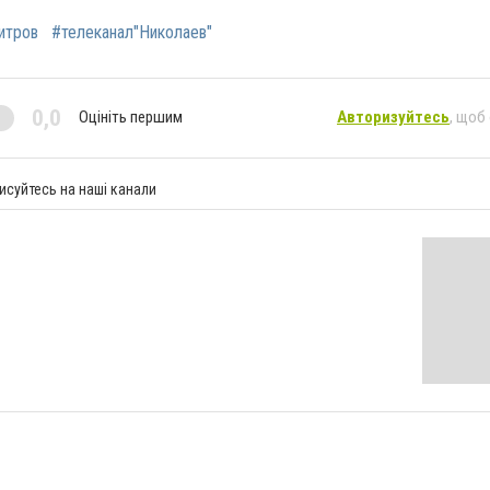
итров
#телеканал"Николаев"
0,0
Оцініть першим
Авторизуйтесь
, щоб
исуйтесь на наші канали