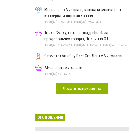
Medicasano Миколаїв, клініка комплексного
консервативного лікування
+380(67)009-06-00, +380(99)029-96-00
Точка Смаку, оптова-роздрібна база
продовольчих товарів, Пшенична О.І.
+380(67)486-52-20, +380(99)110-49-10, +380(67)512-20-35
Стоматологія City Dent Сіті Дент у Миколаєві
ANdent, стоматологія
+380(67)571-44-77
Додати підприємство
ОГОЛОШЕННЯ