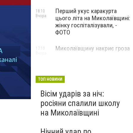
Перший укус каракурта
18:10
Вчора
цього літа на Миколаївщині:
жінку госпіталізували, -
ФОТО
Миколаївщину накриє гроза
17:10
Вчора
ТОП НОВИНИ
Вісім ударів за ніч:
росіяни спалили школу
на Миколаївщині
.
Нічний удар по