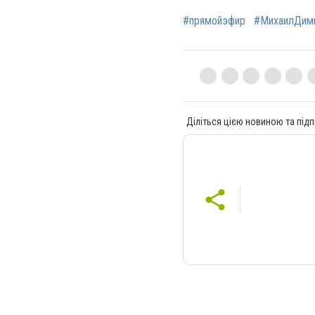
#прямойэфир
#МихаилДим
Діліться цією новиною та підп