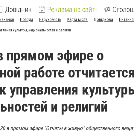
Довідник
Реклама на сайті
Оголо
Вакансії
Погода
Нерухомість
Карта міста
Довідкова
Питання
авления культуры, национальностей и религий
в прямом эфире о
ной работе отчитаетс
к управления культур
ьностей и религий
9:20 в прямом эфире "Отчеты в живую" общественного веща