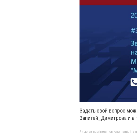
Задать свой вопрос можн
Запитай_Димитрова и в т
Якщо ви помітили помилку, виділіть нео