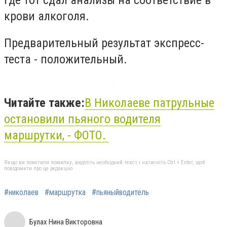
крови алкоголя.
Предварительный результат экспресс-
теста - положительный.
Читайте также:
В Николаеве патрульные
остановили пьяного водителя
маршрутки, - ФОТО.
Якщо ви помітили помилку, виділіть необхідний текст і натисніть Ctrl + Enter, щоб
повідомити про це редакцію
#николаев
#маршрутка
#пьяныйводитель
Булах Нина Викторовна