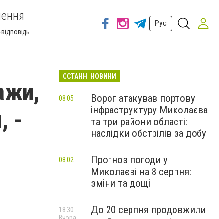
шення
Рус
-відповідь
ОСТАННІ НОВИНИ
ажи,
Ворог атакував портову
08:05
інфраструктуру Миколаєва
, -
та три райони області:
наслідки обстрілів за добу
Прогноз погоди у
08:02
Миколаєві на 8 серпня:
зміни та дощі
До 20 серпня продовжили
18:30
Вчора