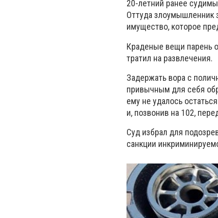
20-летний ранее судимы
Оттуда злоумышленник з
имущество, которое пре
Краденые вещи парень о
тратил на развлечения.
Задержать вора с полич
привычным для себя обр
ему не удалось остаться
и, позвонив на 102, пер
Суд избрал для подозре
санкции инкриминируемо