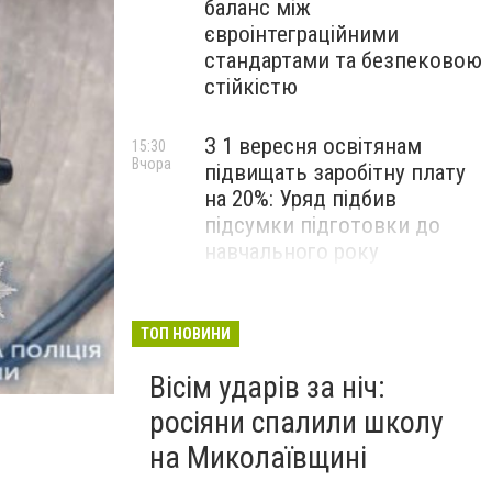
баланс між
євроінтеграційними
стандартами та безпековою
стійкістю
З 1 вересня освітянам
15:30
Вчора
підвищать заробітну плату
на 20%: Уряд підбив
підсумки підготовки до
навчального року
На Космонавтів фахівці
14:30
Вчора
ліквідували складну аварію
ТОП НОВИНИ
на водомережі, - ФОТО
Вісім ударів за ніч:
росіяни спалили школу
на Миколаївщині