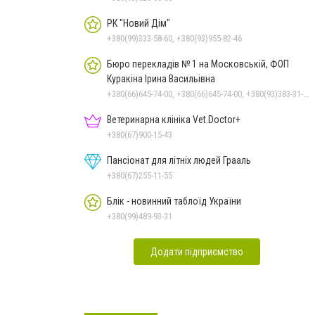
РК "Новий Дім"
+380(99)333-58-60, +380(93)955-82-46
Бюро перекладів № 1 на Московській, ФОП
Куракіна Ірина Васильівна
+380(66)645-74-00, +380(66)645-74-00, +380(93)383-31-61, +380(95)629-25-06, +380(67)512-47-06
Ветеринарна клініка Vet.Doctor+
+380(67)900-15-43
Пансіонат для літніх людей Грааль
+380(67)255-11-55
Блік - новинний таблоїд України
+380(99)489-93-31
Додати підприємство