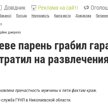
Довідник
Реклама на сайті
Оголо
Вакансії
Погода
Нерухомість
Карта міста
Довідкова
Питання
ТО
дійне джерело
еве парень грабил гар
тратил на развлечения
тановлена причастность мужчины к пяти фактам краж.
-служба ГУНП в Николаевской области.