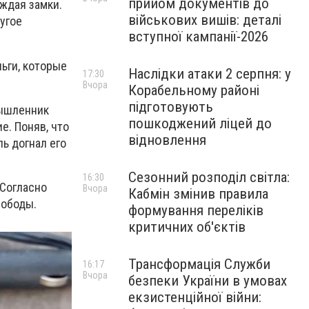
прийом документів до
ждая замки.
військових вишів: деталі
угое
вступної кампанії-2026
ьги, которые
Наслідки атаки 2 серпня: у
17:30
Вчора
Корабельному районі
підготовують
мышленник
пошкоджений ліцей до
. Поняв, что
відновлення
ль догнал его
Сезонний розподіл світла:
16:30
 Согласно
Вчора
Кабмін змінив правила
вободы.
формування переліків
критичних об'єктів
Трансформація Служби
16:17
Вчора
безпеки України в умовах
екзистенційної війни: