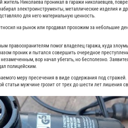
й житель Николаева проникал в гаражи николаевцев, повре
абирал электроинструменты, металлические изделия и др
дставляло для него материальную ценность.
тносил на рынок или продавал прохожим за небольшие ден
ным правоохранителям помог владелец гаража, куда злоу
азом проник и пытался совершить очередное преступление
 незамеченным, вор начал убегать, но бесполезно. Заявите
едал полицейским.
ваемого меру пресечения в виде содержания под стражей.
й статьи мужчине грозит от трех до шести лет лишения с