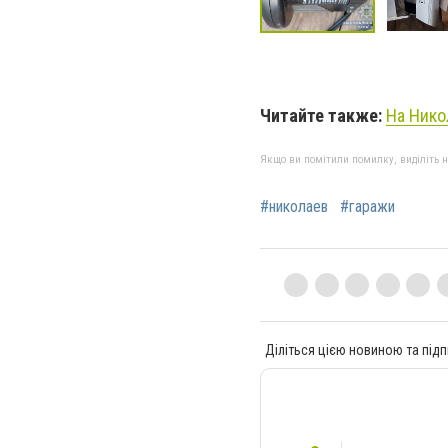
Читайте также:
На Нико
Якщо ви помітили помилку, виділіть нео
#николаев
#гаражи
Діліться цією новиною та підп