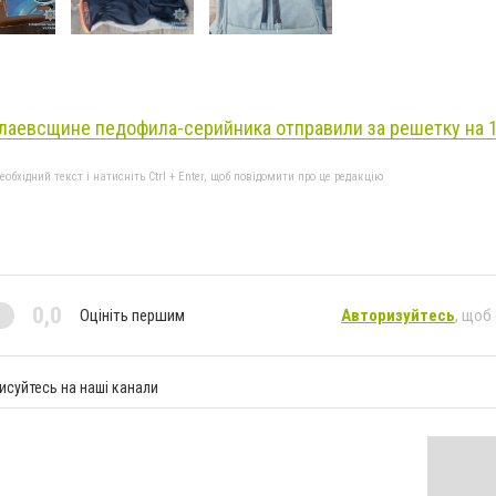
лаевсщине педофила-серийника отправили за решетку на 12
бхідний текст і натисніть Ctrl + Enter, щоб повідомити про це редакцію
0,0
Оцініть першим
Авторизуйтесь
, щоб
исуйтесь на наші канали