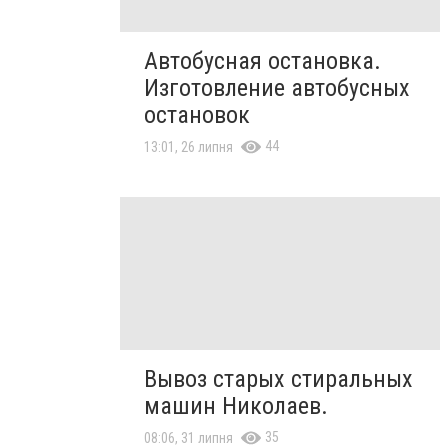
Автобусная остановка.
Изготовление автобусных
остановок
44
13:01, 26 липня
Вывоз старых стиральных
машин Николаев.
35
08:06, 31 липня