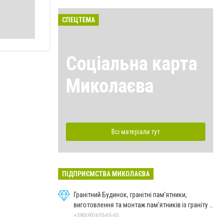
СПЕЦТЕМА
Соціальна карта
Миколаєва
Всі матеріали тут
ПІДПРИЄМСТВА МИКОЛАЄВА
Гранітний Будинок, гранітні пам'ятники,
виготовлення та монтаж пам'ятників із граніту в
Миколаєві
+380(93)620-65-65