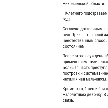
Николаевской области.
19-летнего подозреваем
года.
Согласно доказанным в с
селе Трикараты силой з
неестественным способ
состоянием.
После этого осужденный
применением физической
Большая часть преступл
построек и систематичес
насилия над мальчиком.
Кроме того, 1 сентября 
малолетнюю девочку. В 
связь.