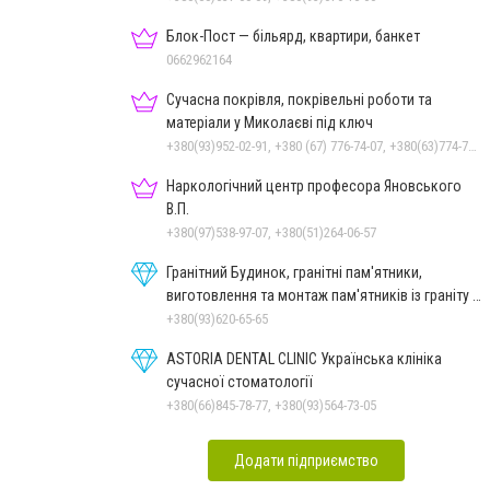
Блок-Пост — більярд, квартири, банкет
0662962164
Сучасна покрівля, покрівельні роботи та
матеріали у Миколаєві під ключ
+380(93)952-02-91, +380 (67) 776-74-07, +380(63)774-77-47
Наркологічний центр професора Яновського
В.П.
+380(97)538-97-07, +380(51)264-06-57
Гранітний Будинок, гранітні пам'ятники,
виготовлення та монтаж пам'ятників із граніту в
Миколаєві
+380(93)620-65-65
ASTORIA DENTAL CLINIC Українська клініка
сучасної стоматології
+380(66)845-78-77, +380(93)564-73-05
Додати підприємство