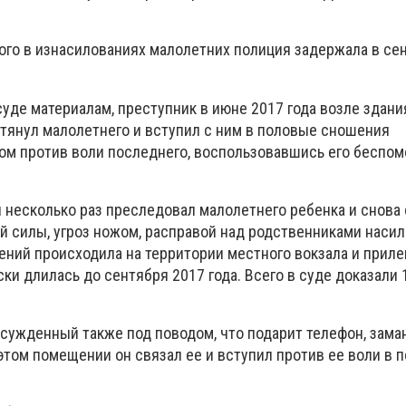
ого в изнасилованиях малолетних полиция задержала в се
уде материалам, преступник в июне 2017 года возле здани
атянул малолетнего и вступил с ним в половые сношения
ом против воли последнего, воспользовавшись его бесп
 несколько раз преследовал малолетнего ребенка и снова 
 силы, угроз ножом, расправой над родственниками насил
ений происходила на территории местного вокзала и прил
ки длилась до сентября 2017 года. Всего в суде доказали 
осужденный также под поводом, что подарит телефон, зама
этом помещении он связал ее и вступил против ее воли в 