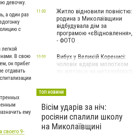
юю девочку.
Житло відновили повністю:
11:00
, а один раз
родина з Миколаївщини
вдогонку
відбудувала дім за
полицию с
програмою «єВідновлення»,
- ФОТО
 легкой
инами. В свою
Вибух у Великій Коренисі:
10:00
м, он прибег
чоловік вдарив молотком
ме отдавать
по артгільзі на металобрухті
оспитализации
— один загиблий та двоє
поранених
ТОП НОВИНИ
отренных
твенным
Вісім ударів за ніч:
назначить ему
росіяни спалили школу
на Миколаївщині
а своего 9-