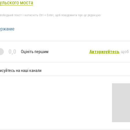
ульского моста
бхідний текст і натисніть Ctrl + Enter, щоб повідомити про це редакцію
ержание
0,0
Оцініть першим
Авторизуйтесь
, щоб
исуйтесь на наші канали