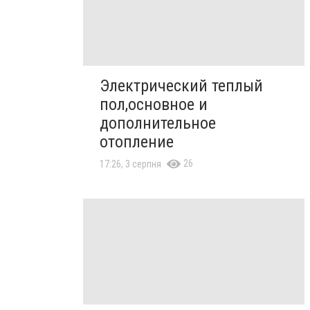
Электрический теплый
пол,основное и
дополнительное
отопление
26
17:26, 3 серпня