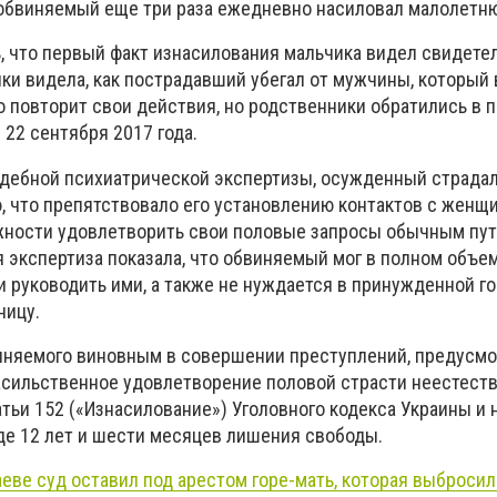
 обвиняемый еще три раза ежедневно насиловал малолетн
, что первый факт изнасилования мальчика видел свидетель
ки видела, как пострадавший убегал от мужчины, который 
о повторит свои действия, но родственники обратились в 
 22 сентября 2017 года.
дебной психиатрической экспертизы, осужденный страдал
, что препятствовало его установлению контактов с женщ
жности удовлетворить свои половые запросы обычным путе
я экспертиза показала, что обвиняемый мог в полном объе
и руководить ими, а также не нуждается в принужденной г
ницу.
виняемого виновным в совершении преступлений, предусм
Насильственное удовлетворение половой страсти неестес
атьи 152 («Изнасилование») Уголовного кодекса Украины и 
иде 12 лет и шести месяцев лишения свободы.
еве суд оставил под арестом горе-мать, которая выбросил