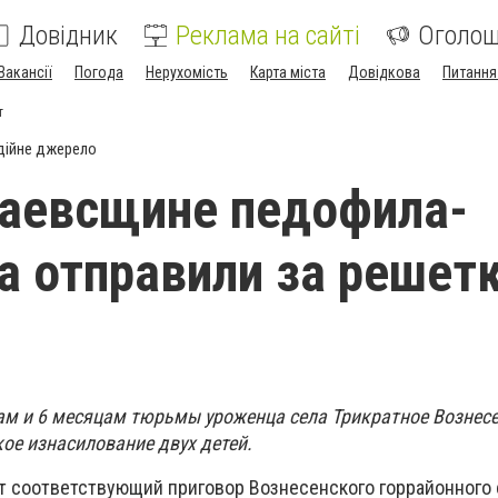
Довідник
Реклама на сайті
Оголо
Вакансії
Погода
Нерухомість
Карта міста
Довідкова
Питання
т
дійне джерело
аевсщине педофила-
а отправили за решетк
дам и 6 месяцам тюрьмы уроженца села Трикратное Вознес
ое изнасилование двух детей.
т соответствующий приговор Вознесенского горрайонного 