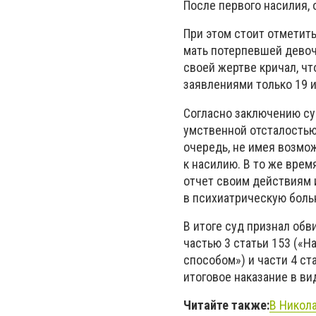
После первого насилия,
При этом стоит отметить
мать потерпевшей девоч
своей жертве кричал, чт
заявлениями только 19 и
Согласно заключению су
умственной отсталостью
очередь, не имея возмо
к насилию. В то же врем
отчет своим действиям 
в психиатрическую боль
В итоге суд признал об
частью 3 статьи 153 («
способом») и части 4 ст
итоговое наказание в в
Читайте также:
В Никола