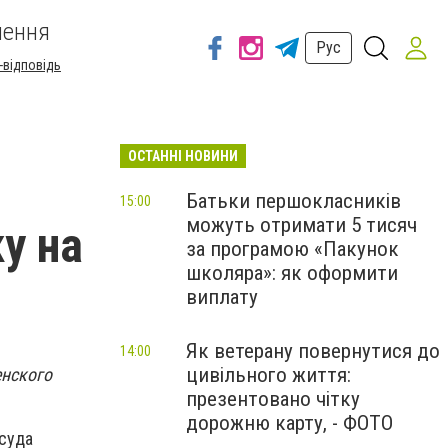
шення
Рус
-відповідь
ОСТАННІ НОВИНИ
Батьки першокласників
15:00
можуть отримати 5 тисяч
у на
за програмою «Пакунок
школяра»: як оформити
виплату
Як ветерану повернутися до
14:00
цивільного життя:
енского
презентовано чітку
дорожню карту, - ФОТО
суда