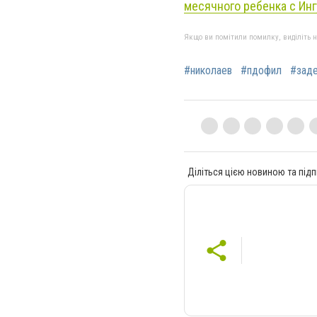
месячного ребенка с Инг
Якщо ви помітили помилку, виділіть нео
#николаев
#пдофил
#зад
Діліться цією новиною та підп