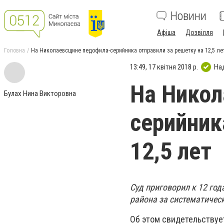
Новини
Афіша
Дозвілля
Головна
На Николаевсщине педофила-серийника отправили за решетку на 12,5 ле
13:49, 17 квітня 2018 р.
На
На Никол
Булах Нина Викторовна
серийник
12,5 лет
Суд приговорил к 12 го
района за систематическ
Об этом свидетельствуе