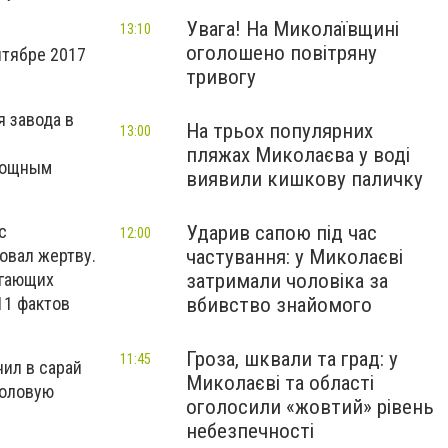
Увага! На Миколаївщині
13:10
оголошено повітряну
нтябре 2017
тривогу
я завода в
На трьох популярних
13:00
пляжах Миколаєва у воді
омощным
виявили кишкову паличку
с
Ударив сапою під час
12:00
овал жертву.
частування: у Миколаєві
егающих
затримали чоловіка за
11 фактов
вбивство знайомого
Гроза, шквали та град: у
11:45
нил в сарай
Миколаєві та області
половую
оголосили «жовтий» рівень
небезпечності