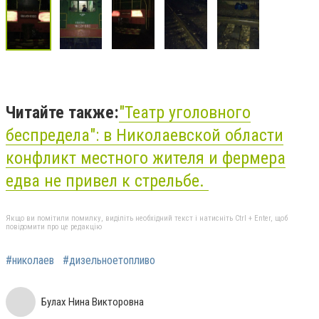
Читайте также:
"Театр уголовного
беспредела": в Николаевской области
конфликт местного жителя и фермера
едва не привел к стрельбе.
Якщо ви помітили помилку, виділіть необхідний текст і натисніть Ctrl + Enter, щоб
повідомити про це редакцію
#николаев
#дизельноетопливо
Булах Нина Викторовна