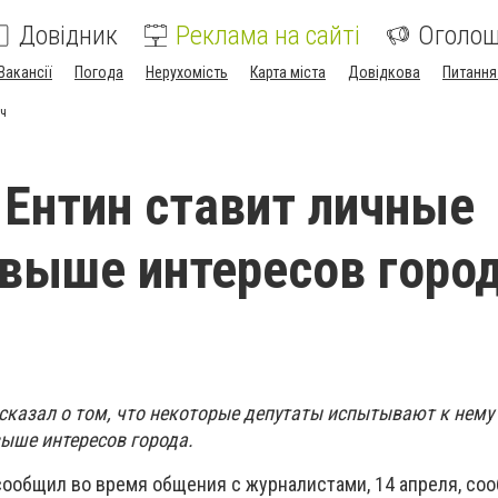
Довідник
Реклама на сайті
Оголо
Вакансії
Погода
Нерухомість
Карта міста
Довідкова
Питання
ич
 Ентин ставит личные
выше интересов города
ч
сказал о том, что некоторые депутаты испытывают к нему
выше интересов города.
сообщил во время общения с журналистами, 14 апреля, со