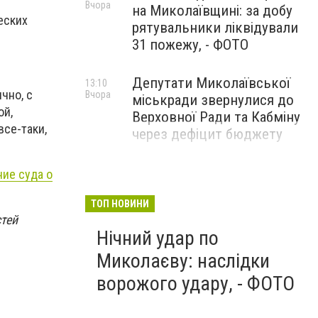
Вчора
на Миколаївщині: за добу
еских
рятувальники ліквідували
31 пожежу, - ФОТО
Депутати Миколаївської
13:10
чно, с
Вчора
міськради звернулися до
ой,
Верховної Ради та Кабміну
все-таки,
через дефіцит бюджету
ие суда о
ТОП НОВИНИ
стей
Нічний удар по
Миколаєву: наслідки
ворожого удару, - ФОТО