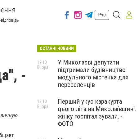
шення
Рус
-відповідь
ОСТАННІ НОВИНИ
У Миколаєві депутати
19:10
Вчора
підтримали будівництво
", -
модульного містечка для
переселенців
Перший укус каракурта
18:10
Вчора
цього літа на Миколаївщині:
 личную
жінку госпіталізували, -
ФОТО
общает