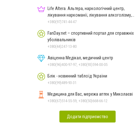
Life Altera. Альтера, наркологічний центр,
лікування наркоманії, лікування алкоголізму,
зняття ломки
+380(97)741-44-47
FanDay.net – спортивний портал для справжніх
уболівальників
+380(44)247-13-80
Авіценна Медікал, медичний центр
+380(96)400-97-97, +380(93)594-00-05
Блік - новинний таблоїд України
+380(99)489-93-31
Медицина для Вас, мережа аптек у Миколаєві
+380(67)514-55-59, +380(50)668-66-12
Додати підприємство