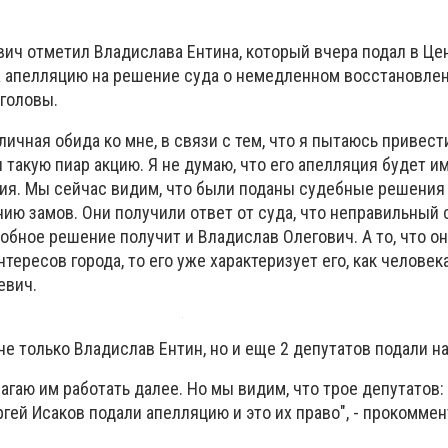
вич отметил Владислава Ентина, который вчера подал в Ц
 апелляцию на решение суда о немедленном восстановле
 головы.
 личная обида ко мне, в связи с тем, что я пытаюсь привест
л такую пиар акцию. Я не думаю, что его апелляция будет и
я. Мы сейчас видим, что были поданы судебные решения 
нию замов. Они получили ответ от суда, что неправильный 
добное решение получит и Владислав Олегович. А то, что он
ересов города, то его уже характеризует его, как человека
евич.
 не только Владислав Ентин, но и еще 2 депутатов подали н
лагаю им работать далее. Но мы видим, что трое депутатов
ргей Исаков подали апелляцию и это их право", - прокомме