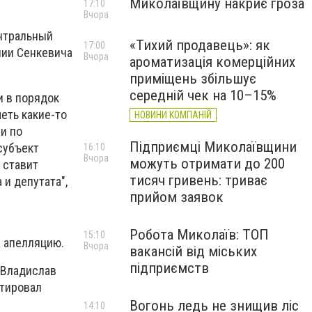
Миколаївщину накриє гроза
17:10
Вчора
ентральный
«Тихий продавець»: як
17:00
нии Сенкевича
Вчора
ароматизація комерційних
приміщень збільшує
середній чек на 10–15%
и в порядок
меть какие-то
НОВИНИ КОМПАНІЙ
и по
Підприємці Миколаївщини
субъект
16:10
Вчора
можуть отримати до 200
 ставит
тисяч гривень: триває
 и депутата",
прийом заявок
Робота Миколаїв: ТОП
15:10
а апелляцию.
Вчора
вакансій від міських
підприємств
: Владислав
нтировал
Вогонь ледь не знищив ліс
14:10