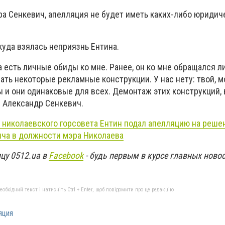
ра Сенкевич, апелляция не будет иметь каких-либо юридич
куда взялась неприязнь Ентина.
 есть личные обиды ко мне. Ранее, он ко мне обращался ли
ть некоторые рекламные конструкции. У нас нету: твой, м
ы и они одинаковые для всех. Демонтаж этих конструкций, 
л Александр Сенкевич.
 николаевского горсовета Ентин подал апелляцию на решен
ча в должности мэра Николаева
цу 0512.ua в
Facebook
- будь первым в курсе главных ново
бхідний текст і натисніть Ctrl + Enter, щоб повідомити про це редакцію
яция