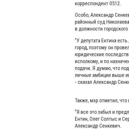
корреспондент 0512.
Особо, Александр Сенке
районный суд Николаева
в должности городского
"У депутата Ентина есть
город, поэтому он прове
юридические последстви
исполкому, и по назначе
подачи. Я думаю, что по
личные амбиции выше инт
- сказал Александр Сенк
Также, мэр отметил, что
"Я все это забыл и пред
Ентин, Олег Солтыс и Се
Александр Сенкевич.