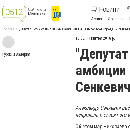
Новини
Афіша
Дозвілля
Головна
"Депутат Ентин ставит личные амбиции выше интересов города", - Сенкев
13:53, 14 квітня 2018 р.
"Депутат
Гуржий Валерия
амбиции 
Сенкеви
Александр Сенкевич рас
неприязнь и ставят это 
Об этом мэр Николаева 