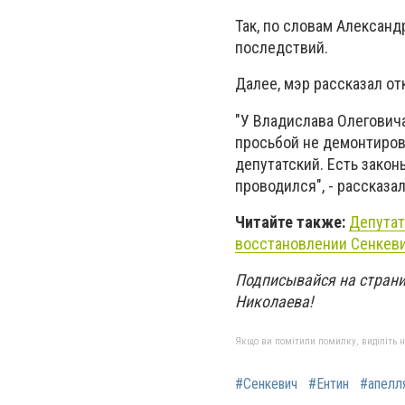
Так, по словам Александ
последствий.
Далее, мэр рассказал от
"У Владислава Олеговича
просьбой не демонтирова
депутатский. Есть закон
проводился", - рассказа
Читайте также:
Депутат
восстановлении Сенкеви
Подписывайся на страни
Николаева!
Якщо ви помітили помилку, виділіть нео
#Сенкевич
#Ентин
#апелл