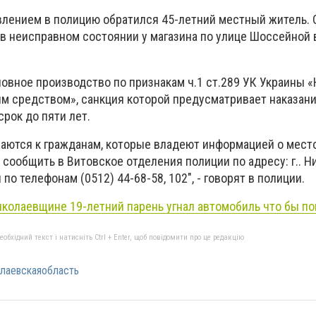
лением в полицию обратился 45-летний местный житель. 
 в неисправном состоянии у магазина по улице Шоссейной 
ловное производство по признакам ч.1 ст.289 УК Украины 
м средством», санкция которой предусматривает наказани
рок до пяти лет.
аются к гражданам, которые владеют информацией о мес
 сообщить в Витовское отделения полиции по адресу: г.. Ни
 по телефонам (0512) 44-68-58, 102", - говорят в полиции.
иколаевщине 19-летний парень угнал автомобиль что бы по
бхідний текст і натисніть Ctrl + Enter, щоб повідомити про це редакцію
лаевскаяобласть