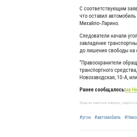
С соответствующим заяв
что оставил автомобиль
Михайло-Ларино.
Следователи начали уго
завладение транспортны
до лишения свободы на с
"Правоохранители обращ
транспортного средства,
Новозаводская, 10-А, или
Ранее сообщалось:
на Н
Якщо ви помітили помилку, виділіть нео
#угон
#автомобиль
#Нико