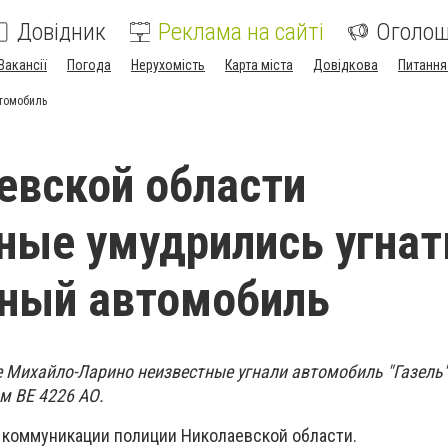
Довідник
Реклама на сайті
Оголо
Вакансії
Погода
Нерухомість
Карта міста
Довідкова
Питання
втомобиль
евской области
ные умудрились угнат
вный автомобиль
е Михайло-Ларино неизвестные угнали автомобиль "Газель"
м ВЕ 4226 АО.
 коммуникации полиции Николаевской области.