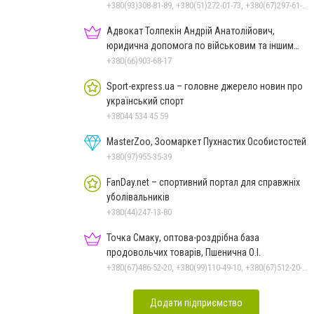
+380(93)308-81-89, +380(51)272-01-73, +380(67)297-61-89, +38(093) 308-81-96
Адвокат Толпекін Андрій Анатолійович,
юридична допомога по військовим та іншим
справам
+380(66)903-68-17
Sport-express.ua – головне джерело новин про
український спорт
+38044 534 45 59
MasterZoo, Зоомаркет Пухнастих Особистостей
+380(97)955-35-39
FanDay.net – спортивний портал для справжніх
уболівальників
+380(44)247-13-80
Точка Смаку, оптова-роздрібна база
продовольчих товарів, Пшенична О.І.
+380(67)486-52-20, +380(99)110-49-10, +380(67)512-20-35
Додати підприємство