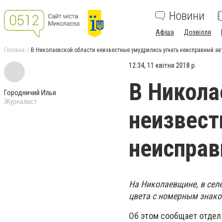
Новини
Афіша
Дозвілля
Головна
В Николаевской области неизвестные умудрились угнать неисправный а
12:34, 11 квітня 2018 р.
В Никола
Городничий Илья
Журналист
неизвест
неиспра
На Николаевщине, в сел
цвета с номерным знако
Об этом сообщает отдел