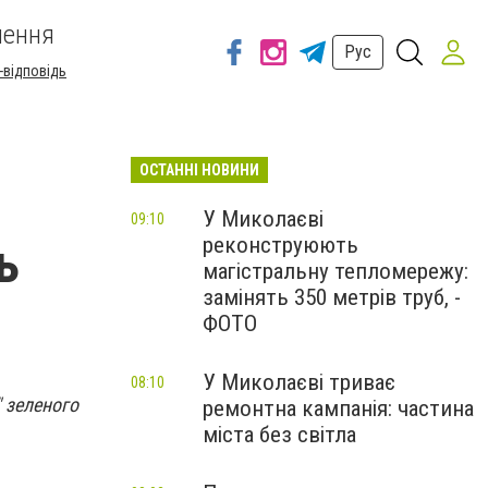
шення
Рус
-відповідь
ОСТАННІ НОВИНИ
У Миколаєві
09:10
реконструюють
ь
магістральну тепломережу:
замінять 350 метрів труб, -
ФОТО
У Миколаєві триває
08:10
 зеленого
ремонтна кампанія: частина
міста без світла