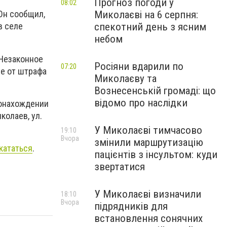
Прогноз погоди у
08:02
Миколаєві на 6 серпня:
Он сообщил,
спекотний день з ясним
в селе
небом
«Незаконное
Росіяни вдарили по
07:20
е от штрафа
Миколаєву та
Вознесенській громаді: що
відомо про наслідки
тонахождении
колаев, ул.
У Миколаєві тимчасово
19:10
Вчора
змінили маршрутизацію
кататься
.
пацієнтів з інсультом: куди
звертатися
У Миколаєві визначили
18:10
Вчора
підрядників для
встановлення сонячних