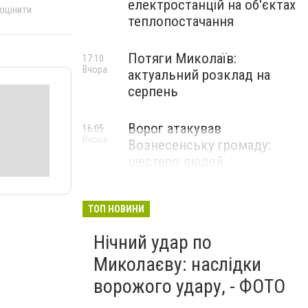
електростанцій на об'єктах
 оцінити
теплопостачання
Потяги Миколаїв:
17:10
Вчора
актуальний розклад на
серпень
Ворог атакував
16:05
Вчора
Вознесенську громаду:
шестеро людей
постраждали
ТОП НОВИНИ
Нічний удар по
Миколаєву: наслідки
ворожого удару, - ФОТО