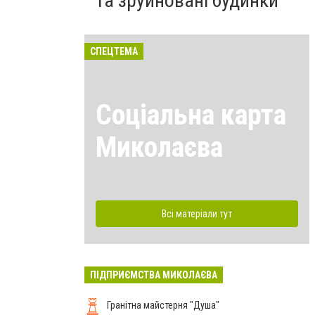
та зруйновані будинки
СПЕЦТЕМА
Соціальна карта
Миколаєва
Всі матеріали тут
ПІДПРИЄМСТВА МИКОЛАЄВА
Гранітна майстерня "Душа"