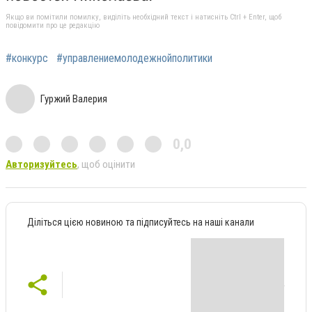
Якщо ви помітили помилку, виділіть необхідний текст і натисніть Ctrl + Enter, щоб
повідомити про це редакцію
#конкурс
#управлениемолодежнойполитики
Гуржий Валерия
0,0
Авторизуйтесь
, щоб оцінити
Діліться цією новиною та підписуйтесь на наші канали