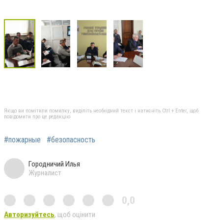
Якщо ви помітили помилку, виділіть необхідний текст і натисніть Ctrl + Enter, щоб
повідомити про це редакцію
#пожарные
#безопасность
Городничий Илья
Журналист
0,0
Авторизуйтесь
, щоб оцінити