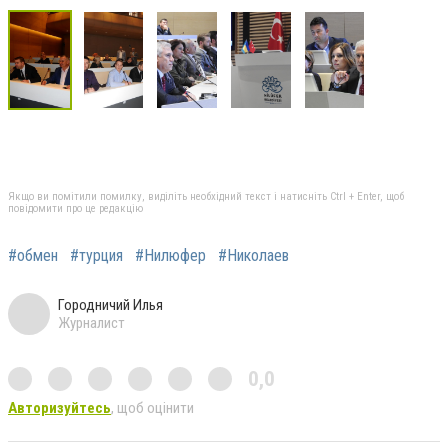
Якщо ви помітили помилку, виділіть необхідний текст і натисніть Ctrl + Enter, щоб
повідомити про це редакцію
#обмен
#турция
#Нилюфер
#Николаев
Городничий Илья
Журналист
0,0
Авторизуйтесь
, щоб оцінити