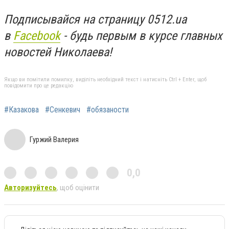
Подписывайся на страницу 0512.ua
в
Facebook
- будь первым в курсе главных
новостей Николаева!
Якщо ви помітили помилку, виділіть необхідний текст і натисніть Ctrl + Enter, щоб
повідомити про це редакцію
#Казакова
#Сенкевич
#обязаности
Гуржий Валерия
0,0
Авторизуйтесь
, щоб оцінити