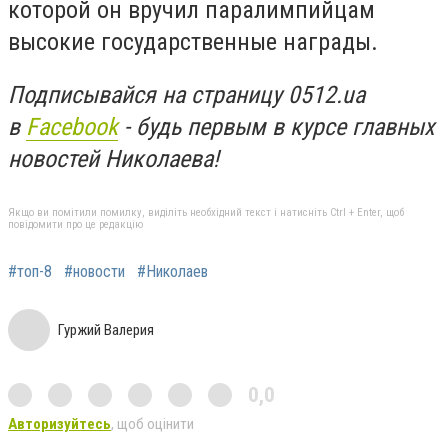
которой он вручил паралимпийцам
высокие государственные награды.
Подписывайся на страницу 0512.ua
в
Facebook
- будь первым в курсе главных
новостей Николаева!
Якщо ви помітили помилку, виділіть необхідний текст і натисніть Ctrl + Enter, щоб
повідомити про це редакцію
#топ-8
#новости
#Николаев
Гуржий Валерия
0,0
Авторизуйтесь
, щоб оцінити