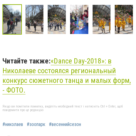
Читайте также:
«Dance Day-2018»: в
Николаеве состоялся региональный
конкурс сюжетного танца и малых форм,
- ФОТО.
Якщо ви помітили помилку, виділіть необхідний текст і натисніть Ctrl + Enter, щоб
повідомити про це редакцію
#николаев
#зоопарк
#весеннийсезон