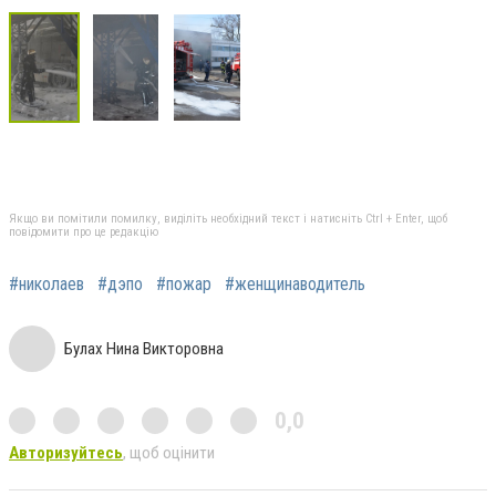
Якщо ви помітили помилку, виділіть необхідний текст і натисніть Ctrl + Enter, щоб
повідомити про це редакцію
#николаев
#дэпо
#пожар
#женщинаводитель
Булах Нина Викторовна
0,0
Авторизуйтесь
, щоб оцінити