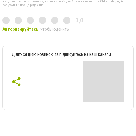
Якщо ви помітили помилку, виділіть необхідний текст і натисніть Ctrl + Enter, щоб
повідомити про це редакцію
0,0
Авторизируйтесь
, чтобы оценить
Діліться цією новиною та підписуйтесь на наші канали