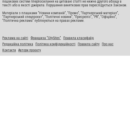
пошукових систем гіперпосилання на цитовані статті не нижче другого абзацу в
тексті або в якості джерела. Порушення виняткових прав переслідується Законом.
Матеріали з плашками "Новини компаній", "Промо", "Партнерський матеріал",
"Партнерський спецпроєкт", "Політичні новини", "Пресреліз", "PR", "Офіційно",
"Політична реклама" публікуються на правах реклами.
Реклама на сайті
Франшиза "CitySites"
Правила класифайд
Редакційна політика
Політика конфіденційності
Правила сайту
Про нас
Контакти
Автори проєкту