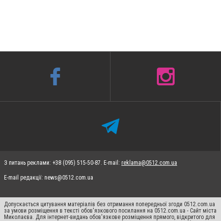
З питань реклами: +38 (095) 515-50-87. E-mail:
reklama@0512.com.ua
E-mail редакції:
news@0512.com.ua
Допускається цитування матеріалів без отримання попередньої згоди 0512.com.ua
за умови розміщення в тексті обов'язкового посилання на 0512.com.ua - Сайт міста
Миколаєва. Для інтернет-видань обов'язкове розміщення прямого, відкритого для