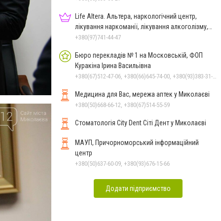
Life Altera. Альтера, наркологічний центр,
лікування наркоманії, лікування алкоголізму,
зняття ломки
+380(97)741-44-47
Бюро перекладів № 1 на Московській, ФОП
Куракіна Ірина Васильівна
+380(67)512-47-06, +380(66)645-74-00, +380(93)383-31-61, +380(95)629-25-06, +380(66)645-74-00
Медицина для Вас, мережа аптек у Миколаєві
+380(50)668-66-12, +380(67)514-55-59
Стоматологія City Dent Сіті Дент у Миколаєві
МАУП, Причорноморський інформаційний
центр
+380(50)637-60-09, +380(93)676-15-66
Додати підприємство