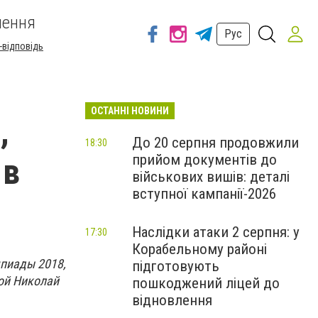
шення
Рус
-відповідь
ОСТАННІ НОВИНИ
,
До 20 серпня продовжили
18:30
прийом документів до
 в
військових вишів: деталі
вступної кампанії-2026
Наслідки атаки 2 серпня: у
17:30
Корабельному районі
мпиады 2018,
підготовують
ой Николай
пошкоджений ліцей до
відновлення