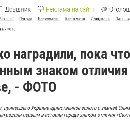
Довідник
Реклама на сайті
Оголо
Вакансії
Погода
Нерухомість
Карта міста
Довідкова
Питання
ве, - ФОТО
о наградили, пока что
нным знаком отличия
е, - ФОТО
, принесшего Украине единственное золото с зимней Оли
аградили первым в истории города знаком отличия «Свят