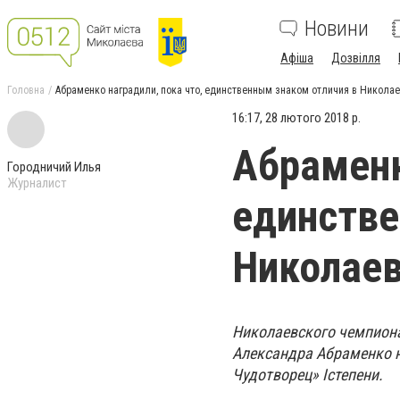
Новини
Афіша
Дозвілля
Головна
Абраменко наградили, пока что, единственным знаком отличия в Николае
16:17, 28 лютого 2018 р.
Абраменк
Городничий Илья
Журналист
единстве
Николаев
Николаевского чемпиона
Александра Абраменко н
Чудотворец»
I
степени.