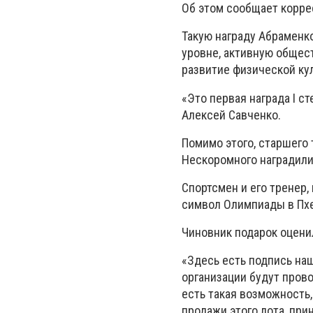
Об этом сообщает корре
Такую награду Абраменк
уровне, активную общес
развитие физической кул
«Это первая награда
I
сте
Алексей Савченко.
Помимо этого, старшего
Нескоромного наградили
Спортсмен и его тренер,
символ Олимпиады в Пх
Чиновник подарок оценил
«Здесь есть подпись на
организации будут прово
есть такая возможность, 
продажи этого лота, при