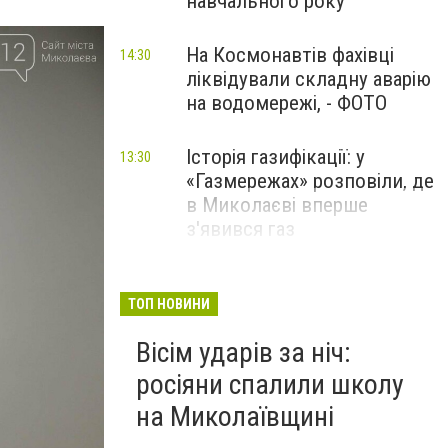
навчального року
На Космонавтів фахівці
14:30
ліквідували складну аварію
на водомережі, - ФОТО
Історія газифікації: у
13:30
«Газмережах» розповіли, де
в Миколаєві вперше
з'явився газ
Літній відпочинок у
13:00
Миколаєві 2026: шукаємо
ТОП НОВИНИ
нові враження та
Вісім ударів за ніч:
перезавантаження
росіяни спалили школу
ПАРТНЕРСЬКИЙ СПЕЦПРОЄКТ
на Миколаївщині