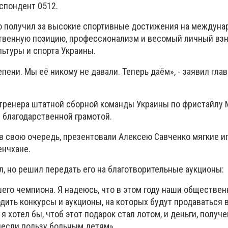
спондент 0512.
о получил за высокие спортивные достижения на междун
твенную позицию, профессионализм и весомый личный взн
ьтуры и спорта Украины.
пени. Мы её никому не давали. Теперь даём», - заявил глав
 тренера штатной сборной команды Украины по фристайлу
 благодарственной грамотой.
 в свою очередь, презентовали Алексею Савченко мягкие и
енчхане.
, но решил передать его на благотворительные аукционы:
шего чемпиона. Я надеюсь, что в этом году наши обществе
дить конкурсы и аукционы, на которых будут продаваться 
я хотел бы, чтоб этот подарок стал лотом, и деньги, получ
несли пользу больным детям».