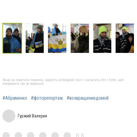
Якщо ви помітили помилку, виділіть необхідний текст і натисніть Ctrl + Enter, щоб
повідомити про це редакцію
#Абраменко
#фоторепортаж
#возвращениедомой
Гуржий Валерия
0,0