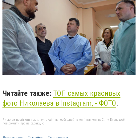
Читайте также:
ТОП самых красивых
фото Николаева в Instagram, - ФОТО
.
Якщо ви помітили помилку, виділіть необхідний текст і натисніть Ctrl + Enter, щоб
повідомити про це редакцію
#николаев
#тройня
#савченко