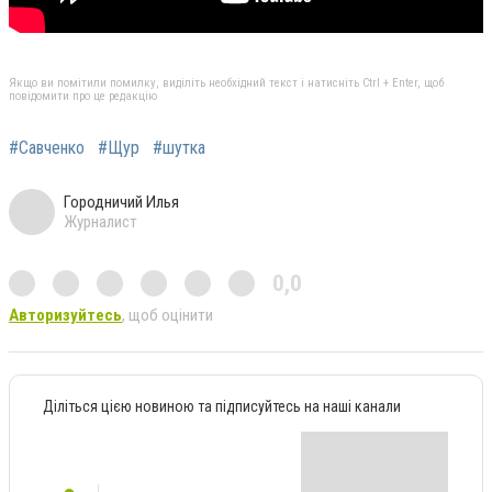
Якщо ви помітили помилку, виділіть необхідний текст і натисніть Ctrl + Enter, щоб
повідомити про це редакцію
#Савченко
#Щур
#шутка
Городничий Илья
Журналист
0,0
Авторизуйтесь
, щоб оцінити
Діліться цією новиною та підписуйтесь на наші канали