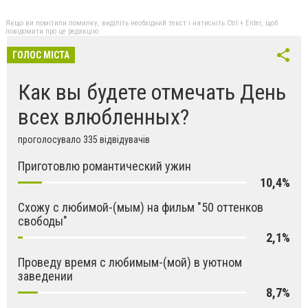
Якщо ви помітили помилку, виділіть необхідний текст і натисніть Ctrl + Enter, щоб
повідомити про це редакцію
ГОЛОС МІСТА
Как вы будете отмечать День
всех влюбленных?
проголосувало 335 відвідувачів
Приготовлю романтический ужин
10,4%
Схожу с любимой-(мым) на фильм "50 оттенков
свободы"
2,1%
Проведу время с любимым-(мой) в уютном
заведении
8,7%