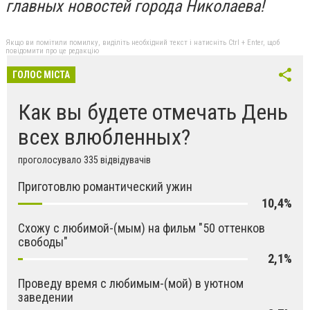
главных новостей города Николаева!
Якщо ви помітили помилку, виділіть необхідний текст і натисніть Ctrl + Enter, щоб
повідомити про це редакцію
ГОЛОС МІСТА
Как вы будете отмечать День
всех влюбленных?
проголосувало 335 відвідувачів
Приготовлю романтический ужин
10,4%
Схожу с любимой-(мым) на фильм "50 оттенков
свободы"
2,1%
Проведу время с любимым-(мой) в уютном
заведении