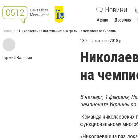
Новини
Афіша
Дозвілля
Головна
Николаевские патрульные выиграли на чемпионате Украины
13:20, 2 лютого 2018 р.
Николаев
Гуржий Валерия
на чемпи
В четверг, 1 февраля, 
чемпионате Украины по
Команда николаевских п
функциональному много
«Николаевщина раз дока