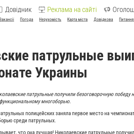
Довідник
Реклама на сайті
Оголо
Вакансії
Погода
Нерухомість
Карта міста
Довідкова
Питання
ские патрульные выи
онате Украины
Николаевские патрульные получили безоговорочную победу 
 функциональному многоборью.
атрульных полицейских заняла первое место на чемпионат
борью среди патрульных.
зывает, что она лучшая! Николаевские патрульные получи