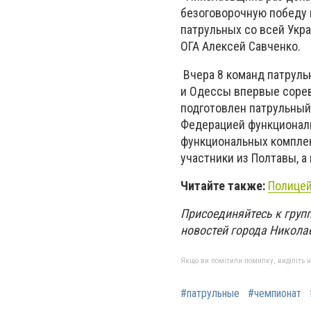
безоговорочную победу 
патрульных со всей Укра
ОГА Алексей Савченко.
Вчера 8 команд патрульн
и Одессы впервые сорев
подготовлен патрульный
Федерацией функциональ
функциональных комплек
участники из Полтавы, а
Читайте также:
Полицей
Присоединяйтесь к групп
новостей города Никола
Якщо ви помітили помилку, виділіть нео
#патрульные
#чемпионат