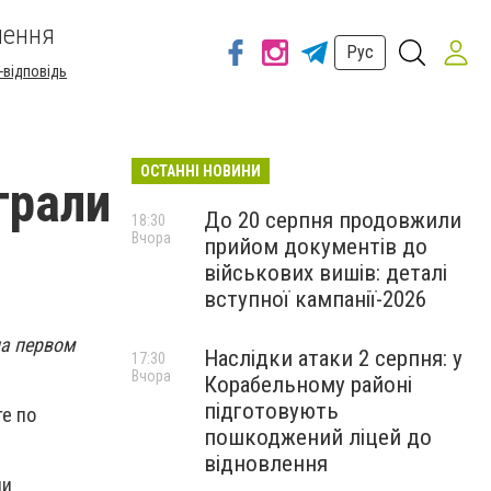
шення
Рус
-відповідь
ОСТАННІ НОВИНИ
грали
До 20 серпня продовжили
18:30
Вчора
прийом документів до
військових вишів: деталі
вступної кампанії-2026
на первом
Наслідки атаки 2 серпня: у
17:30
Вчора
Корабельному районі
підготовують
е по
пошкоджений ліцей до
відновлення
ли