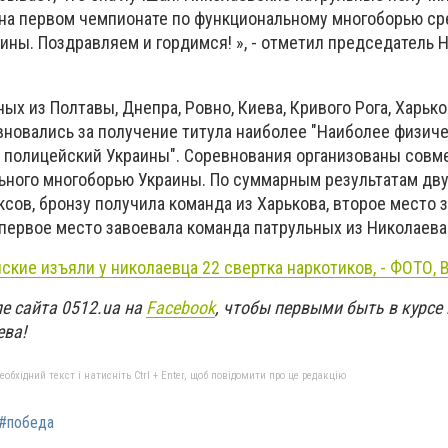
на первом чемпионате по функциональному многоборью ср
ины. Поздравляем и гордимся! », - отметил председатель 
ых из Полтавы, Днепра, Ровно, Киева, Кривого Рога, Харько
новались за получение титула наиболее "Наиболее физич
 полицейский Украины". Соревнования организованы совм
ного многоборью Украины. По суммарным результатам дв
сов, бронзу получила команда из Харькова, второе место 
 первое место завоевала команда патрульных из Николаева
ские изъяли у николаевца 22 свертка наркотиков, - ФОТО,
е сайта 0512.ua на
Facebook
, чтобы первыми быть в курсе
ева!
бхідний текст і натисніть Ctrl + Enter, щоб повідомити про це редакцію
#победа