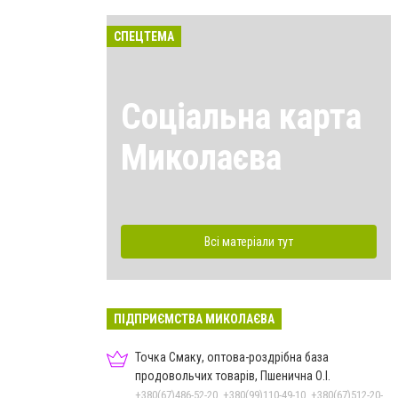
СПЕЦТЕМА
Соціальна карта
Миколаєва
Всі матеріали тут
ПІДПРИЄМСТВА МИКОЛАЄВА
Точка Смаку, оптова-роздрібна база
продовольчих товарів, Пшенична О.І.
+380(67)486-52-20, +380(99)110-49-10, +380(67)512-20-35