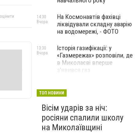
навчального року
На Космонавтів фахівці
 оцінити
14:30
Вчора
ліквідували складну аварію
на водомережі, - ФОТО
Історія газифікації: у
13:30
Вчора
«Газмережах» розповіли, де
в Миколаєві вперше
з'явився газ
Літній відпочинок у
13:00
Вчора
Миколаєві 2026: шукаємо
ТОП НОВИНИ
нові враження та
Вісім ударів за ніч:
перезавантаження
росіяни спалили школу
ПАРТНЕРСЬКИЙ СПЕЦПРОЄКТ
на Миколаївщині