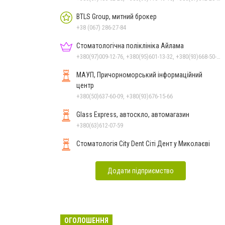
BTLS Group, митний брокер
+38 (067) 286-27-84
Стоматологічна поліклініка Айлама
+380(97)009-12-76, +380(95)601-13-32, +380(93)668-50-62, +380(51)259-06-88
МАУП, Причорноморський інформаційний
центр
+380(50)637-60-09, +380(93)676-15-66
Glass Express, автоскло, автомагазин
+380(63)612-07-59
Стоматологія City Dent Сіті Дент у Миколаєві
Додати підприємство
ОГОЛОШЕННЯ