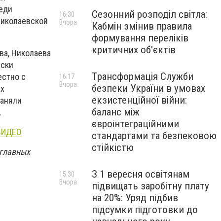
еди
Сезонний розподіл світла:
16:30
Николаевской
Вчора
Кабмін змінив правила
формування переліків
критичних об'єктів
ва, Николаева
ески
Трансформація Служби
естно с
16:17
Вчора
безпеки України в умовах
ух
екзистенційної війни:
заняли
баланс між
.
євроінтеграційними
 ВИДЕО
стандартами та безпековою
стійкістю
 главных
З 1 вересня освітянам
15:30
Вчора
підвищать заробітну плату
на 20%: Уряд підбив
підсумки підготовки до