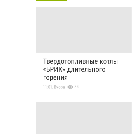
Твердотопливные котлы
«БРИК» длительного
горения
34
11:01, Вчора