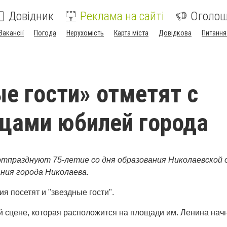
Довідник
Реклама на сайті
Оголо
Вакансії
Погода
Нерухомість
Карта міста
Довідкова
Питання
е гости» отметят с
цами юбилей города
отпразднуют 75-летие со дня образования Николаевской 
ания города Николаева.
 посетят и "звездные гости".
й сцене, которая расположится на площади им. Ленина нач