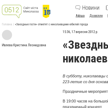
Новини
Афіша
Дозвілля
Головна
«Звездные гости» отметят с николаевцами юбилей города
15:36, 17 вересня 2012 р.
«Звездны
Ивлева Кристина Леонидовна
николаев
В субботу, николаевцы 
223-летие со дня основ
Праздничные мероприятия
В 19:00 часов на большо
праздничный концерт.