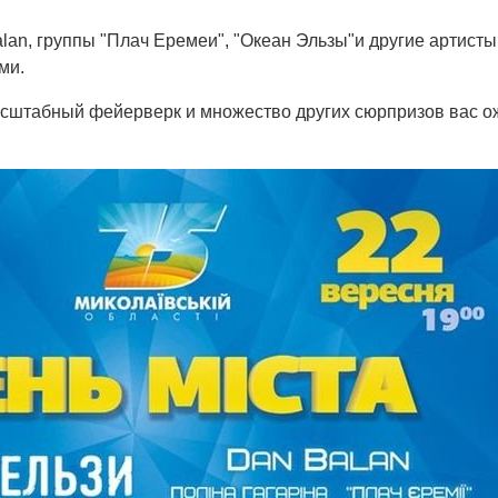
lan, группы "Плач Еремеи", "Океан Эльзы"и другие артист
ми.
асштабный фейерверк и множество других сюрпризов вас о