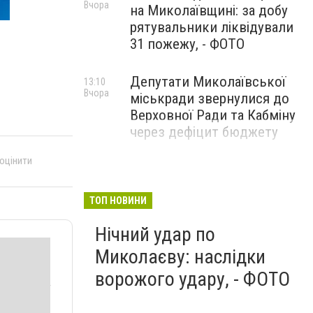
Вчора
на Миколаївщині: за добу
рятувальники ліквідували
31 пожежу, - ФОТО
Депутати Миколаївської
13:10
Вчора
міськради звернулися до
Верховної Ради та Кабміну
через дефіцит бюджету
 оцінити
ТОП НОВИНИ
Нічний удар по
Миколаєву: наслідки
ворожого удару, - ФОТО