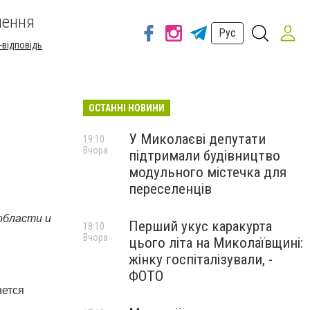
шення
Рус
-відповідь
ОСТАННІ НОВИНИ
У Миколаєві депутати
19:10
Вчора
підтримали будівництво
модульного містечка для
переселенців
области и
Перший укус каракурта
18:10
Вчора
цього літа на Миколаївщині:
жінку госпіталізували, -
ФОТО
нется