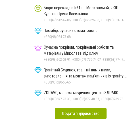
Бюро перекладів № 1 на Московській, ФОП
Куракіна Ірина Васильівна
+380(67)512-47-06, +380(95)629-25-06, +380(93)383-31-61, +380(66)645-74-00, +380(66)645-74-00
Пломбір, сучасна стоматологія
+380(98)984-73-68
Сучасна покрівля, покрівельні роботи та
матеріали у Миколаєві під ключ
+380(93)952-02-91, +380 (67) 776-74-07, +380(63)774-77-47
Гранітний Будинок, гранітні пам'ятники,
виготовлення та монтаж пам'ятників із граніту в
Миколаєві
+380(93)620-65-65
ZDRAVO, мережа медичних центрів ЗДРАВО
+380(63)877-73-33, +380(98)677-48-87, +380(67)239-78-51
Додати підприємство