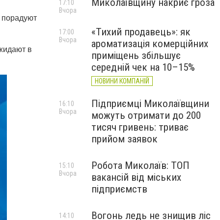
Миколаївщину накриє гроза
17:10
Вчора
ы порадуют
«Тихий продавець»: як
17:00
Вчора
ароматизація комерційних
жидают в
приміщень збільшує
середній чек на 10–15%
НОВИНИ КОМПАНІЙ
Підприємці Миколаївщини
16:10
Вчора
можуть отримати до 200
тисяч гривень: триває
прийом заявок
Робота Миколаїв: ТОП
15:10
Вчора
вакансій від міських
підприємств
Вогонь ледь не знищив ліс
14:10