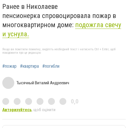
Ранее в Николаеве
пенсионерка спровоцировала пожар в
многоквартирном доме:
подожгла свечу
и уснула.
Якщо ви помітили помилку, виділіть необхідний текст і натисніть Ctrl + Enter, щоб
повідомити про це редакцію
#пожар
#квартира
#погибли
Тысячный Виталий Андреевич
0,0
Авторизуйтесь
, щоб оцінити