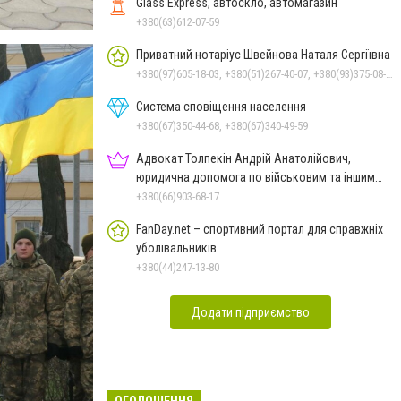
Glass Express, автоскло, автомагазин
+380(63)612-07-59
Приватний нотаріус Швейнова Наталя Сергіївна
+380(97)605-18-03, +380(51)267-40-07, +380(93)375-08-48
Система сповіщення населення
+380(67)350-44-68, +380(67)340-49-59
Адвокат Толпекін Андрій Анатолійович,
юридична допомога по військовим та іншим
справам
+380(66)903-68-17
FanDay.net – спортивний портал для справжніх
уболівальників
+380(44)247-13-80
Додати підприємство
ОГОЛОШЕННЯ