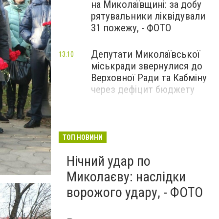
на Миколаївщині: за добу
рятувальники ліквідували
31 пожежу, - ФОТО
Депутати Миколаївської
13:10
міськради звернулися до
Верховної Ради та Кабміну
через дефіцит бюджету
ТОП НОВИНИ
Нічний удар по
Миколаєву: наслідки
ворожого удару, - ФОТО