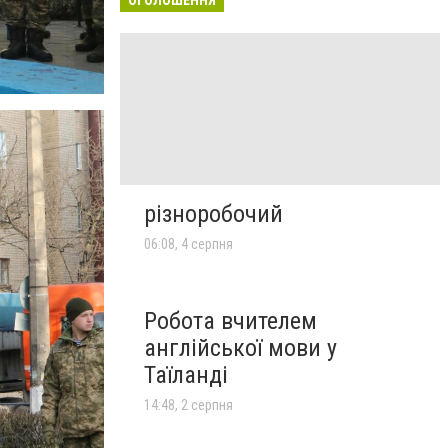
різноробочий
06:08, 4 серпня
Робота вчителем
англійської мови у
Таїланді
14:48, 2 серпня