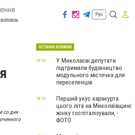
шення
Рус
-відповідь
ОСТАННІ НОВИНИ
У Миколаєві депутати
19:10
підтримали будівництво
ля
модульного містечка для
переселенців
Перший укус каракурта
18:10
цього літа на Миколаївщині:
е со дня
жінку госпіталізували, -
юченного
ФОТО