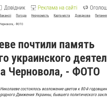
Довідник
Реклама на сайті
Оголо
Вакансії
Погода
Нерухомість
Карта міста
Довідкова
Питання
 Черновола, - ФОТО
еве почтили память
го украинского деяте
а Черновола, - ФОТО
в Николаеве состоялось возложение цветов к 80-й годовщин
ародного Движения Украины, бывшего политического закл