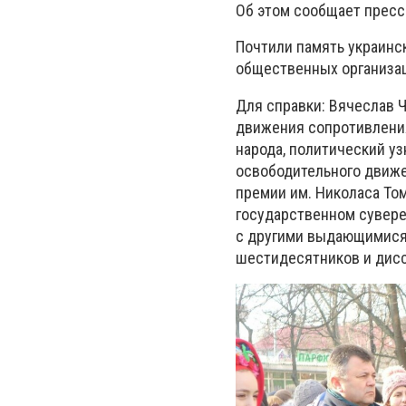
Об этом сообщает пресс
Почтили память украинск
общественных организа
Для справки: Вячеслав Ч
движения сопротивления
народа, политический у
освободительного движе
премии им. Николаса То
государственном сувере
с другими выдающимися
шестидесятников и дисс