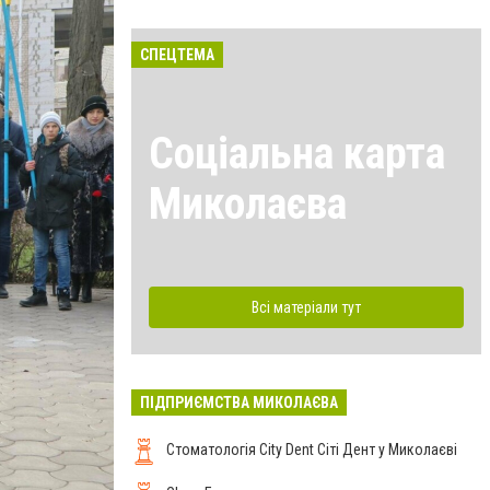
СПЕЦТЕМА
Соціальна карта
Миколаєва
Всі матеріали тут
ПІДПРИЄМСТВА МИКОЛАЄВА
Стоматологія City Dent Сіті Дент у Миколаєві