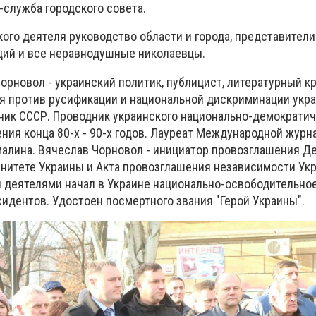
-служба городского совета.
ого деятеля руководство области и города, представители
ций и все неравнодушные николаевцы.
орновол - украинский политик, публицист, литературный кр
 против русификации и национальной дискриминации укра
зник СССР. Проводник украинского национально-демократи
ния конца 80-х - 90-х годов. Лауреат Международной журн
малина. Вячеслав Чорновол - инициатор провозглашения Д
нитете Украины и Акта провозглашения независимости Ук
 деятелями начал в Украине национально-освободительно
идентов. Удостоен посмертного звания "Герой Украины".