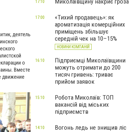
Миколаївщину накриє гроза
17:10
«Тихий продавець»: як
17:00
ароматизація комерційних
приміщень збільшує
итик, деятель
середній чек на 10–15%
инского
НОВИНИ КОМПАНІЙ
ческого
алистской
Підприємці Миколаївщини
16:10
екларации о
можуть отримати до 200
раины. Вместе
тисяч гривень: триває
е движение
прийом заявок
Робота Миколаїв: ТОП
15:10
вакансій від міських
підприємств
Вогонь ледь не знищив ліс
14:10