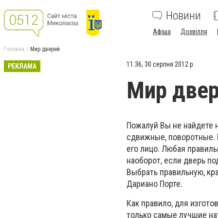
Новини
Афіша
Дозвілля
Головна
Мир дверей
11:36, 30 серпня 2012 р.
РЕКЛАМА
Мир две
Пожалуй Вы не найдете 
сдвижные, поворотные. В
его лицо. Любая правиль
наоборот, если дверь по
Выбрать правильную, кр
Дариано Порте.
Как правило, для изгото
только самые лучшие на