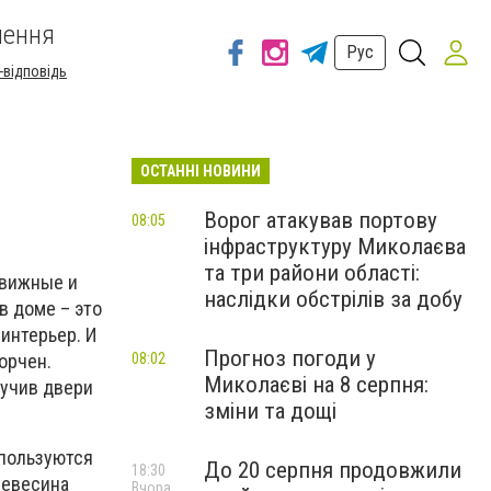
шення
Рус
-відповідь
ОСТАННІ НОВИНИ
Ворог атакував портову
08:05
інфраструктуру Миколаєва
та три райони області:
движные и
наслідки обстрілів за добу
в доме – это
интерьер. И
Прогноз погоди у
орчен.
08:02
Миколаєві на 8 серпня:
зучив двери
зміни та дощі
спользуются
До 20 серпня продовжили
18:30
ревесина
Вчора