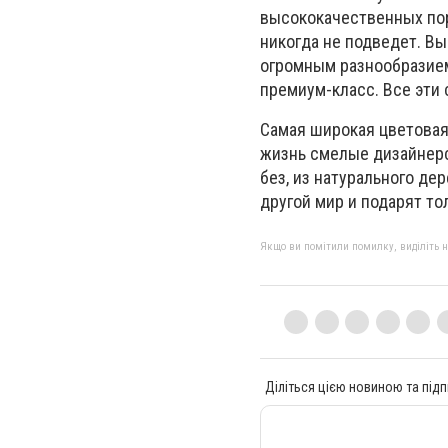
высококачественных поро
никогда не подведет. В
огромным разнообразием
премиум-класс. Все эти 
Самая широкая цветовая
жизнь смелые дизайнерс
без, из натурального де
другой мир и подарят т
Якщо ви помітили помилку, виділіть нео
Діліться цією новиною та підп