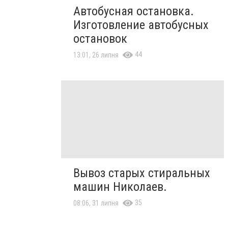
Автобусная остановка.
Изготовление автобусных
остановок
44
13:01, 26 липня
Вывоз старых стиральных
машин Николаев.
35
08:06, 31 липня