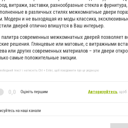
д, витражи, заставки, разнообразные стекла и фурнитура,
ыполненные в различных стилях межкомнатные двери пор
. Модерн и не выходящая из моды классика, эксклюзивны
стили дверей отлично впишутся в Ваш интерьер.
 палитра современных межкомнатных дверей позволяет в
кие решения. Глянцевые или матовые, с витражными вста
рева или других современных материалов – эти двери откр
олько самые положительные эмоции.
бхідний текст і натисніть Ctrl + Enter, щоб повідомити про це редакцію
0,0
Оцініть першим
Авторизуйтесь
, щоб
исуйтесь на наші канали