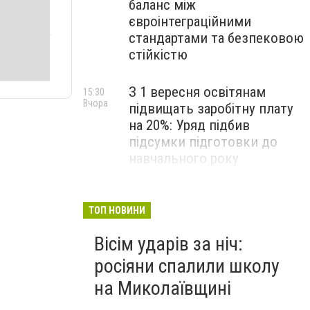
баланс між
євроінтеграційними
стандартами та безпековою
стійкістю
З 1 вересня освітянам
15:30
Вчора
підвищать заробітну плату
на 20%: Уряд підбив
підсумки підготовки до
навчального року
На Космонавтів фахівці
14:30
Вчора
ліквідували складну аварію
ТОП НОВИНИ
на водомережі, - ФОТО
Вісім ударів за ніч:
росіяни спалили школу
на Миколаївщині