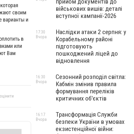
прийом документів до
 которая
військових вишів: деталі
ажают своим
вступної кампанії-2026
е варианты и
Наслідки атаки 2 серпня: у
17:30
Вчора
Корабельному районі
оплотить в
підготовують
вками или
пошкоджений ліцей до
оют Вам
відновлення
Сезонний розподіл світла:
16:30
Вчора
Кабмін змінив правила
формування переліків
 оцінити
критичних об'єктів
Трансформація Служби
16:17
Вчора
безпеки України в умовах
екзистенційної війни: