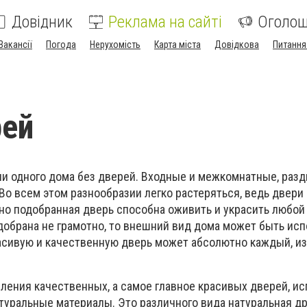
Довідник
Реклама на сайті
Оголо
Вакансії
Погода
Нерухомість
Карта міста
Довідкова
Питання
рей
ни одного дома без дверей. Входные и межкомнатные, раз
о всем этом разнообразии легко растеряться, ведь двери 
но подобранная дверь способна оживить и украсить любой 
добрана не грамотно, то внешний вид дома может быть исп
асивую и качественную дверь может абсолютно каждый, и
вления качественных, а самое главное красивых дверей, и
туральные материалы. Это различного вида натуральная д