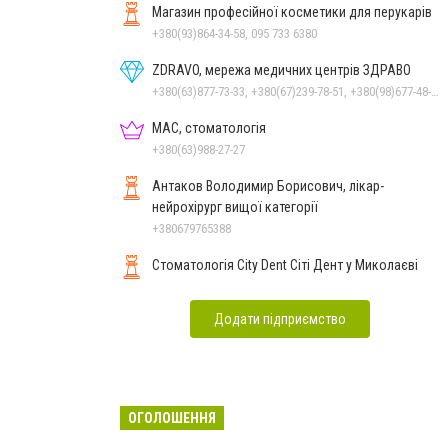
Магазин професійної косметики для перукарів
+380(93)864-34-58, 095 733 6380
ZDRAVO, мережа медичних центрів ЗДРАВО
+380(63)877-73-33, +380(67)239-78-51, +380(98)677-48-87
МАС, стоматологія
+380(63)988-27-27
Антаков Володимир Борисович, лікар-
нейрохірург вищої категорії
+380679765388
Стоматологія City Dent Сіті Дент у Миколаєві
Додати підприємство
ОГОЛОШЕННЯ