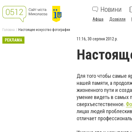
Новини
Афіша
Дозвілля
Головна
Настоящее искусство фотографии
11:16, 30 серпня 2012 р.
РЕКЛАМА
Настояще
Для того чтобы самые яр
нашей памяти, а продол
жизненного пути и созда
умение видеть в самых 
сверхъестественное.
Фо
лицах людей проблескива
отличает профессиональ