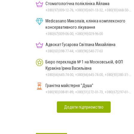
Стоматологічна поліклініка Айлама
+380(97)009-12-76, +380(95)601-13-32, +380(93)668-50-62, +380(51)259-06-88
Medicasano Миколаїв, клініка комплексного
консервативного лікування
+380(67)009-06-00, +380(99)029-96-00
Адвокат Гусарова Світлана Михайлівна
+380(63)398-77-44, +380(96)540-77-63
Бюро перекладів № 1 на Московській, ФОП
Куракіна Ірина Васильівна
+380(66)645-74-00, +380(66)645-74-00, +380(93)383-31-61, +380(95)629-25-06, +380(67)512-47-06
Гранітна майстерня "Душа"
+380(93)308-81-89, +380(51)272-01-73, +380(67)297-61-89, +38(093) 308-81-96
Додати підприємство