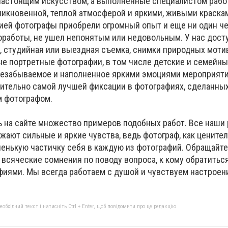
настоящим искусством, а выполненные специалистом рабо
никновенной, теплой атмосферой и яркими, живыми краскам
ией фотографы приобрели огромный опыт и еще ни один че
оработы, не ушел непонятым или недовольным. У нас дос
я, студийная или выездная съемка, снимки природных моти
е портретные фотографии, в том числе детские и семейны
 незабываемое и наполненное яркими эмоциями мероприяти
чительно самой лучшей фиксации в фотографиях, сделанны
 фотографом.
ь на сайте множество примеров подобных работ. Все наши
ают сильные и яркие чувства, ведь фотограф, как ценител
енькую частичку себя в каждую из фотографий. Обращайте
всяческие сомнения по поводу вопроса, к кому обратиться
иями. Мы всегда работаем с душой и чувствуем настроен
бхідний текст і натисніть Ctrl + Enter, щоб повідомити про це редакцію