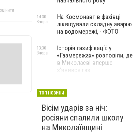
навчального року
 оцінити
На Космонавтів фахівці
14:30
Вчора
ліквідували складну аварію
на водомережі, - ФОТО
Історія газифікації: у
13:30
Вчора
«Газмережах» розповіли, де
в Миколаєві вперше
з'явився газ
Літній відпочинок у
13:00
Вчора
Миколаєві 2026: шукаємо
ТОП НОВИНИ
нові враження та
Вісім ударів за ніч:
перезавантаження
росіяни спалили школу
ПАРТНЕРСЬКИЙ СПЕЦПРОЄКТ
на Миколаївщині