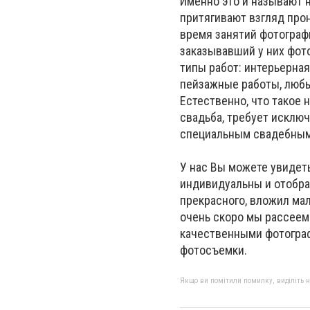
Именно это и называют 
притягивают взгляд про
время занятий фотограф
заказывавший у них фот
типы работ: интерьерна
пейзажные работы, любы
Естественно, что такое
свадьба, требует исклю
специальным свадебным
У нас Вы можете увидет
индивидуальны и отображ
прекрасного, вложил мал
очень скоро мы рассеем 
качественными фотограф
фотосъемки.
Якщо ви помітили помилку, виділіть нео