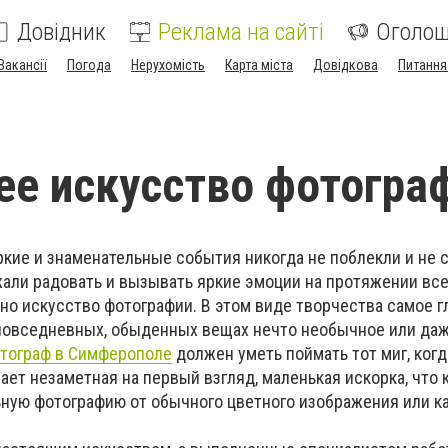
Довідник
Реклама на сайті
Оголо
Вакансії
Погода
Нерухомість
Карта міста
Довідкова
Питання
е искусство фотогра
кие и знаменательные события никогда не поблекли и не 
жали радовать и вызывать яркие эмоции на протяжении все
но искусство фотографии. В этом виде творчества самое гл
повседневных, обыденных вещах нечто необычное или да
тограф в Симферополе
должен уметь поймать тот миг, когда
ет незаметная на первый взгляд, маленькая искорка, что к
ную фотографию от обычного цветного изображения или ка