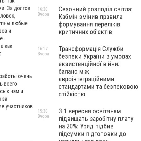
ты так
и. За долгое
Сезонний розподіл світла:
16:30
Вчора
ловек,
Кабмін змінив правила
тупны любые
формування переліків
вов и
критичних об'єктів
е.
е как
Трансформація Служби
16:17
х
Вчора
безпеки України в умовах
екзистенційної війни:
баланс між
 работы очень
євроінтеграційними
ь всего
стандартами та безпековою
сь к нам и
стійкістю
 за
ие участников
З 1 вересня освітянам
15:30
Вчора
підвищать заробітну плату
на 20%: Уряд підбив
підсумки підготовки до