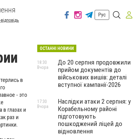
шення
Рус
-відповідь
ОСТАННІ НОВИНИ
фии
До 20 серпня продовжили
18:30
Вчора
прийом документів до
військових вишів: деталі
стерлись в
вступної кампанії-2026
го
авное - это
Наслідки атаки 2 серпня: у
же
17:30
Вчора
Корабельному районі
 в глазах и
підготовують
ак раз и
пошкоджений ліцей до
ртинки.
відновлення