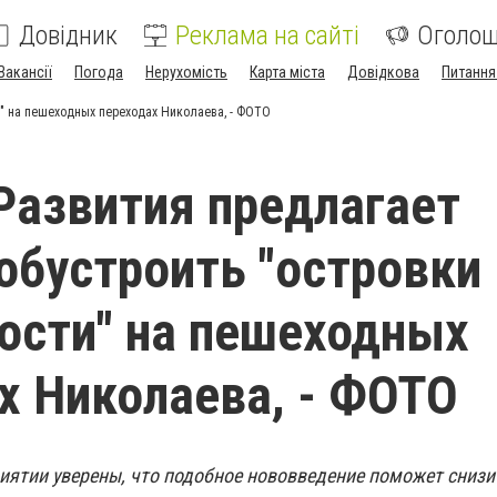
Довідник
Реклама на сайті
Оголо
Вакансії
Погода
Нерухомість
Карта міста
Довідкова
Питання
и" на пешеходных переходах Николаева, - ФОТО
Развития предлагает
обустроить "островки
ости" на пешеходных
х Николаева, - ФОТО
ятии уверены, что подобное нововведение поможет снизи