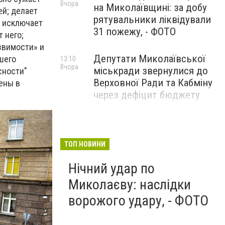
Вчора
на Миколаївщині: за добу
й; делает
рятувальники ліквідували
; исключает
31 пожежу, - ФОТО
 него;
звимости» и
Депутати Миколаївської
шего
13:10
Вчора
міськради звернулися до
сности"
Верховної Ради та Кабміну
ены в
через дефіцит бюджету
ТОП НОВИНИ
Нічний удар по
Миколаєву: наслідки
ворожого удару, - ФОТО