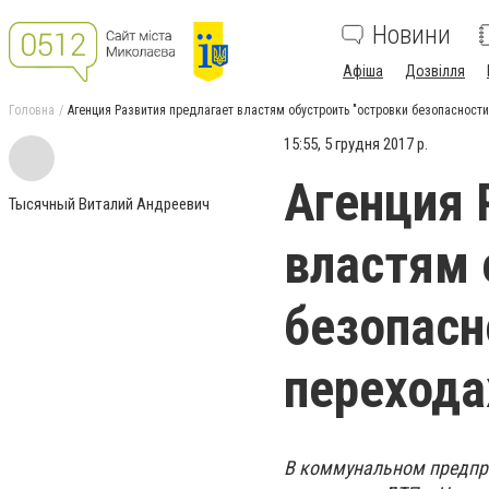
Новини
Афіша
Дозвілля
Головна
Агенция Развития предлагает властям обустроить "островки безопасност
15:55, 5 грудня 2017 р.
Агенция 
Тысячный Виталий Андреевич
властям 
безопасн
перехода
В коммунальном предпри