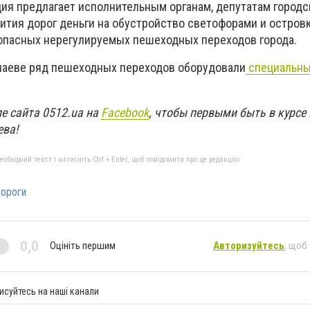
ция предлагает исполнительным органам, депутатам городс
вития дорог деньги на обустройство светофорами и остров
опасных нерегулируемых пешеходных переходов города.
лаеве ряд пешеходных переходов оборудовали
специальны
е сайта 0512.ua на
Facebook
, чтобы первыми быть в курсе
ева!
бхідний текст і натисніть Ctrl + Enter, щоб повідомити про це редакцію
ороги
0,0
Оцініть першим
Авторизуйтесь
, щоб
исуйтесь на наші канали