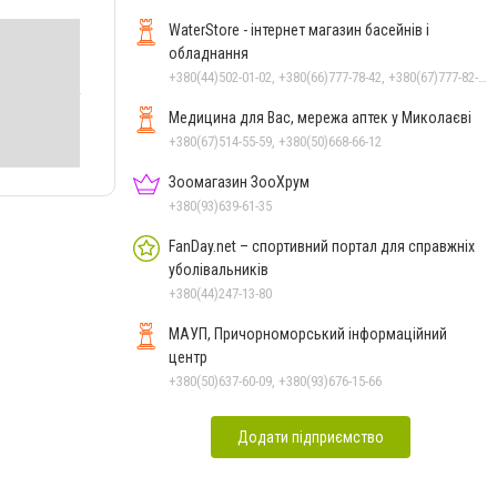
WaterStore - інтернет магазин басейнів і
обладнання
+380(44)502-01-02, +380(66)777-78-42, +380(67)777-82-19, +380(67)890-80-80, +380(73)890-80-80, +380(44)502-01-03
Медицина для Вас, мережа аптек у Миколаєві
+380(67)514-55-59, +380(50)668-66-12
Зоомагазин ЗооХрум
+380(93)639-61-35
FanDay.net – спортивний портал для справжніх
уболівальників
+380(44)247-13-80
МАУП, Причорноморський інформаційний
центр
+380(50)637-60-09, +380(93)676-15-66
Додати підприємство