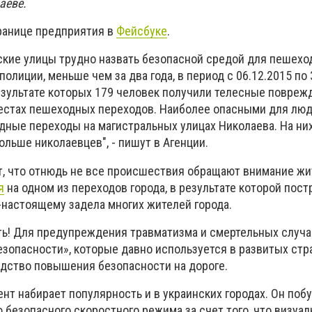
аеве.
транице предприятия в
Фейсбуке
.
ские улицы трудно назвать безопасной средой для пешехо
олиции, меньше чем за два года, в период с 06.12.2015 по 
езультате которых 179 человек получили телесные повреж
местах пешеходных переходов. Наиболее опасными для лю
ные переходы на магистральных улицах Николаева. На них
льше николаевцев", - пишут в Агенции.
т, что отнюдь не все происшествия обращают внимание жи
я
на одном из переходов города, в результате которой пост
-настоящему задела многих жителей города.
сть! Для предупреждения травматизма и смертельных случ
зопасности», которые давно используется в развитых стра
дство повышения безопасности на дороге.
т набирает популярность и в украинских городах. Он поб
безопасного скоростного режима за счет того, что визуал