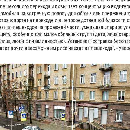
 пешеходного перехода и повышает концентрацию водителе
мобиля на встречную полосу для обгона или опережения
отранспорта на переходе и в непосредственной близости от
ания пешеходов на проезжей части, уменьшая «период уя
щиту, особенно для маломобильных групп (дети, лица стар
лица, люди с инвалидностью). Установка "остравка безопа
лает почти невозможным риск наезда на пешехода", - увер