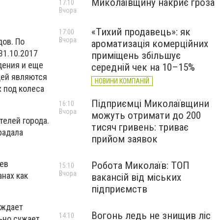
Миколаївщину накриє гроза
17:10
Вчора
«Тихий продавець»: як
17:00
Вчора
дов. По
ароматизація комерційних
31.10.2017
приміщень збільшує
дения и еще
середній чек на 10–15%
дей являются
НОВИНИ КОМПАНІЙ
 под колеса
Підприємці Миколаївщини
16:10
Вчора
можуть отримати до 200
телей города.
тисяч гривень: триває
радала
прийом заявок
аев
Робота Миколаїв: ТОП
15:10
Вчора
нах как
вакансій від міських
підприємств
уждает
Вогонь ледь не знищив ліс
14:10
ьно сужает