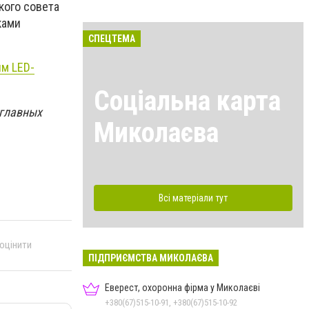
кого совета
ками
СПЕЦТЕМА
м LED-
Соціальна карта
 главных
Миколаєва
Всі матеріали тут
 оцінити
ПІДПРИЄМСТВА МИКОЛАЄВА
Еверест, охоронна фірма у Миколаєві
+380(67)515-10-91, +380(67)515-10-92