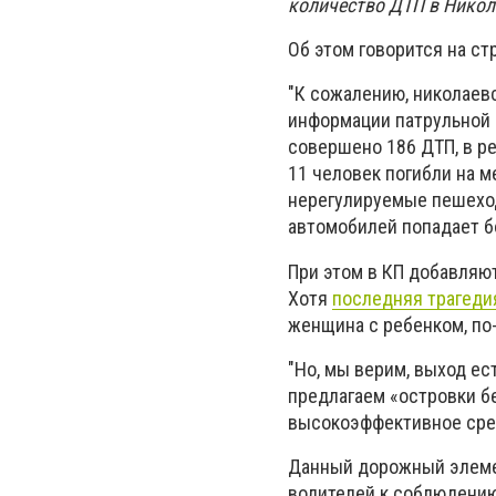
количество ДТП в Никол
Об этом говорится на с
"К сожалению, николаев
информации патрульной п
совершено 186 ДТП, в р
11 человек погибли на 
нерегулируемые пешеход
автомобилей попадает бо
При этом в КП добавляю
Хотя
последняя трагеди
женщина с ребенком, по
"Но, мы верим, выход е
предлагаем «островки бе
высокоэффективное сре
Данный дорожный элемен
водителей к соблюдению 