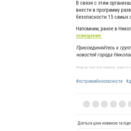
В связи с этим организа
внести в программу раз
безопасности 15 самых 
Напомним, ранее в Нико
освещение.
Присоединяйтесь к групп
новостей города Никола
Якщо ви помітили помилку, виділіть нео
#островкибезопасности
#д
Діліться цією новиною та підп