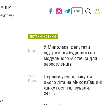
шення
Рус
-відповідь
ОСТАННІ НОВИНИ
У Миколаєві депутати
19:10
Вчора
підтримали будівництво
модульного містечка для
переселенців
Перший укус каракурта
18:10
Вчора
цього літа на Миколаївщині:
жінку госпіталізували, -
ФОТО
ть