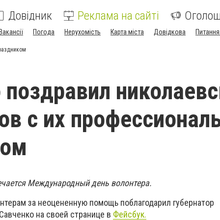
Довідник
Реклама на сайті
Оголо
Вакансії
Погода
Нерухомість
Карта міста
Довідкова
Питання
праздником
 поздравил николаевс
ов с их профессиона
ком
мечается Международный день волонтера.
нтерам за неоцененную помощь поблагодарил губернатор
авченко на своей странице в
Фейсбук.