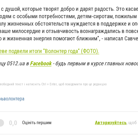
с душой, которые творят добро и дарят радость. Это касае
юдям с особыми потребностями, детям-сиротам, пожилым
силу жизненных обстоятельств нуждается в поддержке и оп
ваше милосердие и отзывчивость вознаграждались в пов
о и жизненная энергия помогают ближним", - написал Савче
еве подвели итоги "Волонтер года" (ФОТО).
цу 0512.ua в
Facebook
- будь первым в курсе главных ново
бхідний текст і натисніть Ctrl + Enter, щоб повідомити про це редакцію
ньволонтера
0,0
Оцініть першим
Авторизуйтесь
, щоб