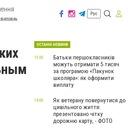
шення
Рус
-відповідь
ОСТАННІ НОВИНИ
ких
Батьки першокласників
15:00
можуть отримати 5 тисяч
льным
за програмою «Пакунок
школяра»: як оформити
виплату
Як ветерану повернутися до
14:00
цивільного життя:
презентовано чітку
дорожню карту, - ФОТО