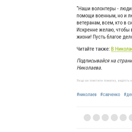
"Наши волонтеры - люди 
помощи военным, но и л
ветеранам, всем, кто в 
Искренне желаю, чтобы 
жизни! Пусть благое дел
Читайте также:
В Никола
Подписывайся на страни
Николаева.
Якщо ви помітили помилку, виділіть нео
#николаев
#савченко
#де