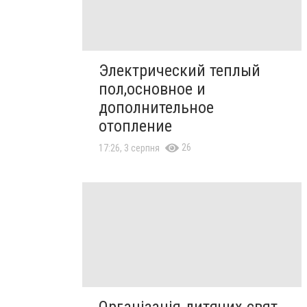
Электрический теплый
пол,основное и
дополнительное
отопление
26
17:26, 3 серпня
Організація дитячих свят,