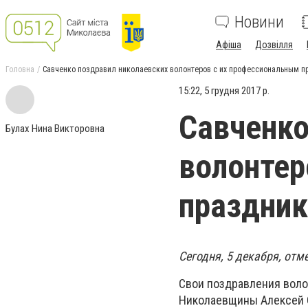
Новини
Афіша
Дозвілля
Головна
Савченко поздравил николаевских волонтеров с их профессиональным 
15:22, 5 грудня 2017 р.
Савченко
Булах Нина Викторовна
волонтер
праздни
Сегодня, 5 декабря, от
Свои поздравления воло
Николаевщины Алексей С