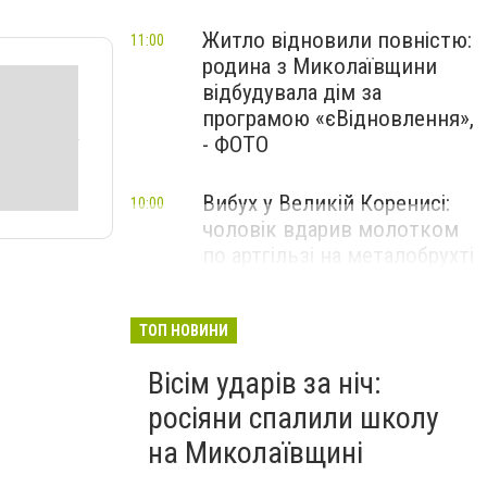
Житло відновили повністю:
11:00
родина з Миколаївщини
відбудувала дім за
програмою «єВідновлення»,
- ФОТО
Вибух у Великій Коренисі:
10:00
чоловік вдарив молотком
по артгільзі на металобрухті
— один загиблий та двоє
поранених
ТОП НОВИНИ
Вісім ударів за ніч:
росіяни спалили школу
на Миколаївщині