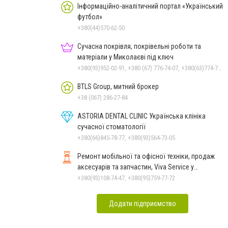
Інформаційно-аналітичний портал «Український
футбол»
+380(44)570-62-50
Сучасна покрівля, покрівельні роботи та
матеріали у Миколаєві під ключ
+380(93)952-02-91, +380 (67) 776-74-07, +380(63)774-77-47
BTLS Group, митний брокер
+38 (067) 286-27-84
ASTORIA DENTAL CLINIC Українська клініка
сучасної стоматології
+380(66)845-78-77, +380(93)564-73-05
Ремонт мобільної та офісної техніки, продаж
аксесуарів та запчастин, Viva Service у
Миколаєві
+380(93)108-74-47, +380(95)759-77-72
Додати підприємство