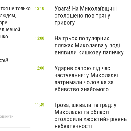
Увага! На Миколаївщині
тся не только
13:10
оголошено повітряну
 людям,
тривогу
оре.
седневной
нко.
На трьох популярних
13:00
пляжах Миколаєва у воді
виявили кишкову паличку
стей
Ударив сапою під час
12:00
частування: у Миколаєві
затримали чоловіка за
вбивство знайомого
Гроза, шквали та град: у
11:45
Миколаєві та області
 оцінити
оголосили «жовтий» рівень
небезпечності