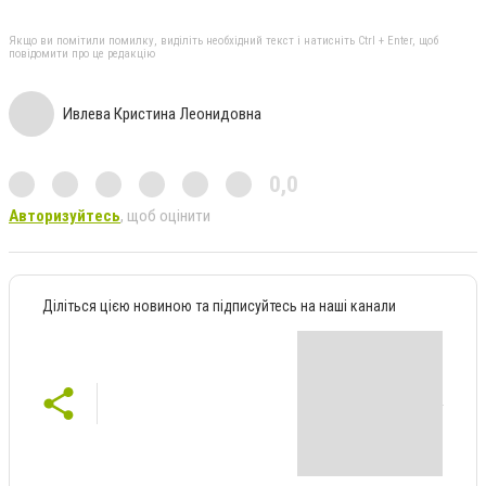
Якщо ви помітили помилку, виділіть необхідний текст і натисніть Ctrl + Enter, щоб
повідомити про це редакцію
Ивлева Кристина Леонидовна
0,0
Авторизуйтесь
, щоб оцінити
Діліться цією новиною та підписуйтесь на наші канали