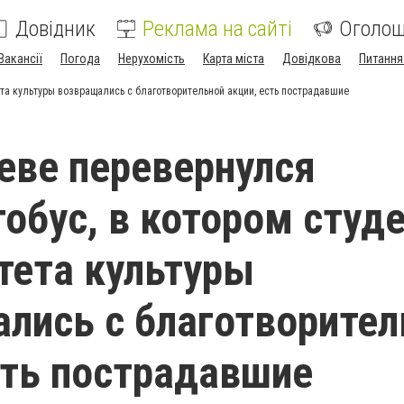
Довідник
Реклама на сайті
Оголо
Вакансії
Погода
Нерухомість
Карта міста
Довідкова
Питання
та культуры возвращались с благотворительной акции, есть пострадавшие
еве перевернулся
обус, в котором студ
тета культуры
лись с благотворител
сть пострадавшие