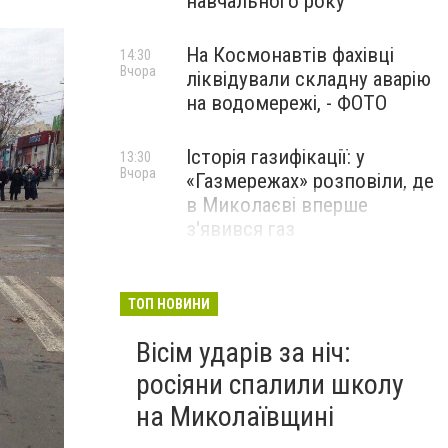
навчального року
На Космонавтів фахівці
14:30
Вчора
ліквідували складну аварію
на водомережі, - ФОТО
Історія газифікації: у
13:30
Вчора
«Газмережах» розповіли, де
в Миколаєві вперше
з'явився газ
Літній відпочинок у
13:00
Вчора
Миколаєві 2026: шукаємо
ТОП НОВИНИ
нові враження та
Вісім ударів за ніч:
перезавантаження
росіяни спалили школу
ПАРТНЕРСЬКИЙ СПЕЦПРОЄКТ
на Миколаївщині