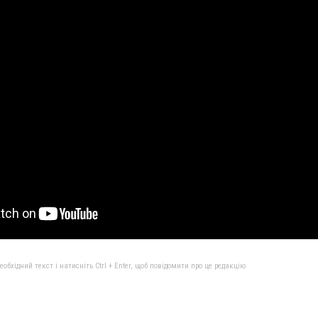
бхідний текст і натисніть Ctrl + Enter, щоб повідомити про це редакцію