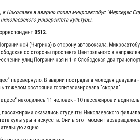
, в Николаеве в аварию попал микроавтобус "Мерседес Спр
 николаевского университета культуры.
корреспондент
0512
.
Пограничной (Чигрина) в сторону автовокзала. Микроавтоб
Слободская со стороны проспекта Центрального в направле
есечении улиц Пограничная и 1-я Слободская два транспор
ес" перевернуло. В аварии пострадала молодая девушка -
нь тяжелом состоянии госпитализировала "скорая".
едесе" находились 11 человек - 10 пассажиров и водитель
2, пассажирами оказались студенты Николаевского филиала
ета культуры и искусств. Они в этот момент возвращались
рительную акцию.
обстоятельства выясняются.