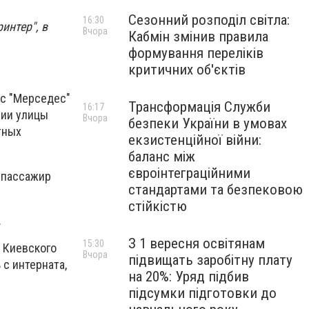
Сезонний розподіл світла:
16:30
интер", в
Вчора
Кабмін змінив правила
формування переліків
критичних об'єктів
ус "Мерседес"
Трансформація Служби
16:17
нии улицы
Вчора
безпеки України в умовах
тных
екзистенційної війни:
баланс між
євроінтеграційними
 пассажир
стандартами та безпековою
стійкістю
.
З 1 вересня освітянам
15:30
 Киевского
Вчора
підвищать заробітну плату
 с интерната,
на 20%: Уряд підбив
підсумки підготовки до