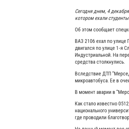
Сегодня днем, 4 декабря
котором ехали студенты
Об этом сообщает спец
ВАЗ 2106 ехал по улице 
двигался по улице 1-я 
Индустриальной. На пер
средства столкнулись.
Вследствие ДТП "Мерсед
микроавтобуса. Ее в оче
В момент аварии в "Мерс
Как стало известно 051
национального университ
где проводили благотво
На данный момент все 