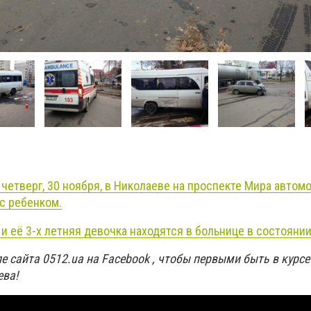
 четверг, 30 ноября, в Николаеве на проспекте Мира автом
с ребенком.
и её 3-х летняя девочка находятся в больнице в состояни
е сайта 0512.ua на Facebook , чтобы первыми быть в курс
ева!