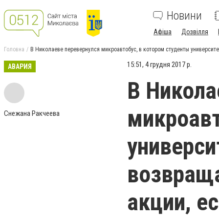
Новини
Афіша
Дозвілля
Головна
В Николаеве перевернулся микроавтобус, в котором студенты университе
15:51, 4 грудня 2017 р.
АВАРИЯ
В Никола
микроавт
Снежана Ракчеева
универси
возвраща
акции, е