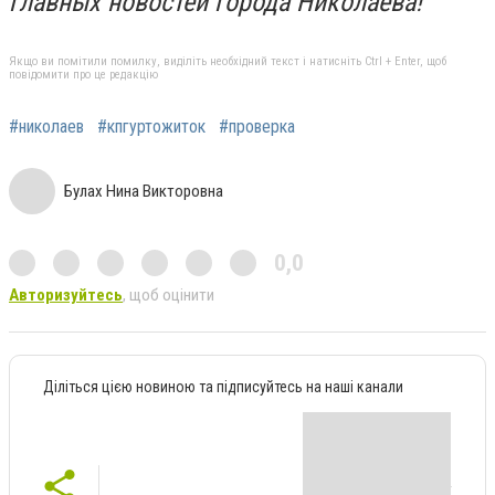
главных новостей города Николаева!
Якщо ви помітили помилку, виділіть необхідний текст і натисніть Ctrl + Enter, щоб
повідомити про це редакцію
#николаев
#кпгуртожиток
#проверка
Булах Нина Викторовна
0,0
Авторизуйтесь
, щоб оцінити
Діліться цією новиною та підписуйтесь на наші канали