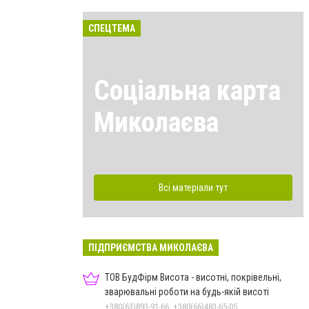
СПЕЦТЕМА
Соціальна карта
Миколаєва
Всі матеріали тут
ПІДПРИЄМСТВА МИКОЛАЄВА
ТОВ БудФірм Висота - висотні, покрівельні,
зварювальні роботи на будь-якій висоті
+380(63)893-91-66, +380(66)483-65-05