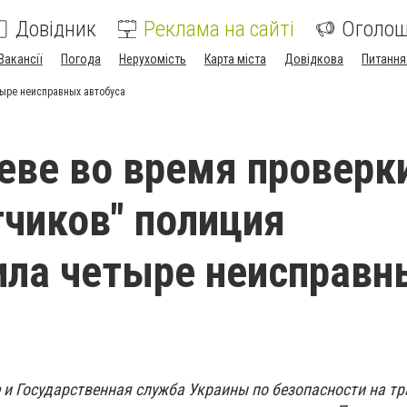
Довідник
Реклама на сайті
Оголо
Вакансії
Погода
Нерухомість
Карта міста
Довідкова
Питання
ыре неисправных автобуса
еве во время проверк
чиков" полиция
ла четыре неисправн
 и Государственная служба Украины по безопасности на тр