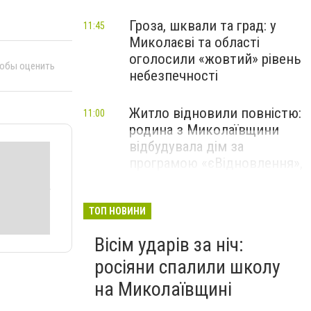
Гроза, шквали та град: у
11:45
Миколаєві та області
оголосили «жовтий» рівень
тобы оценить
небезпечності
Житло відновили повністю:
11:00
родина з Миколаївщини
відбудувала дім за
програмою «єВідновлення»,
- ФОТО
ТОП НОВИНИ
Вісім ударів за ніч:
росіяни спалили школу
на Миколаївщині