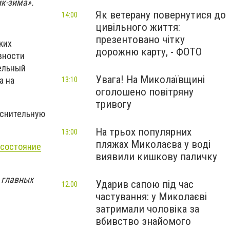
к-зима».
Як ветерану повернутися до
14:00
цивільного життя:
презентовано чітку
ких
дорожню карту, - ФОТО
вности
тельный
Увага! На Миколаївщині
а на
13:10
оголошено повітряну
тривогу
яснительную
На трьох популярних
13:00
пляжах Миколаєва у воді
 состояние
виявили кишкову паличку
е главных
Ударив сапою під час
12:00
частування: у Миколаєві
затримали чоловіка за
вбивство знайомого