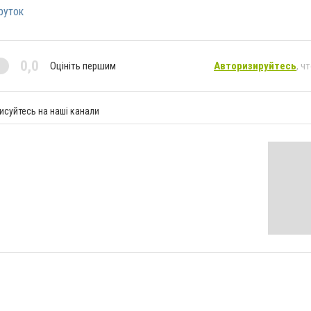
руток
0,0
Оцініть першим
Авторизируйтесь
, ч
исуйтесь на наші канали