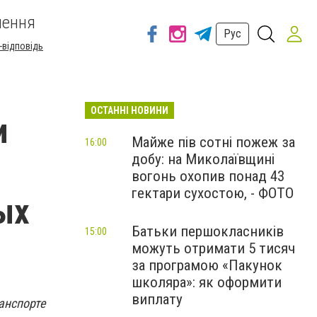
шення
Рус
-відповідь
ОСТАННІ НОВИНИ
и
Майже пів сотні пожеж за
16:00
добу: на Миколаївщині
вогонь охопив понад 43
гектари сухостою, - ФОТО
ых
Батьки першокласників
15:00
можуть отримати 5 тисяч
за програмою «Пакунок
школяра»: як оформити
виплату
анспорте