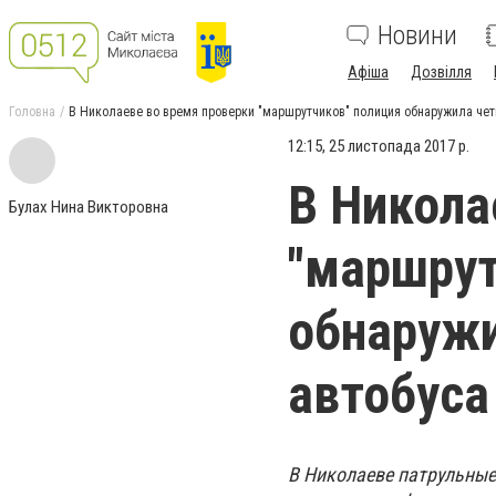
Новини
Афіша
Дозвілля
Головна
В Николаеве во время проверки "маршрутчиков" полиция обнаружила чет
12:15, 25 листопада 2017 р.
В Никола
Булах Нина Викторовна
"маршрут
обнаружи
автобуса
В Николаеве патрульные