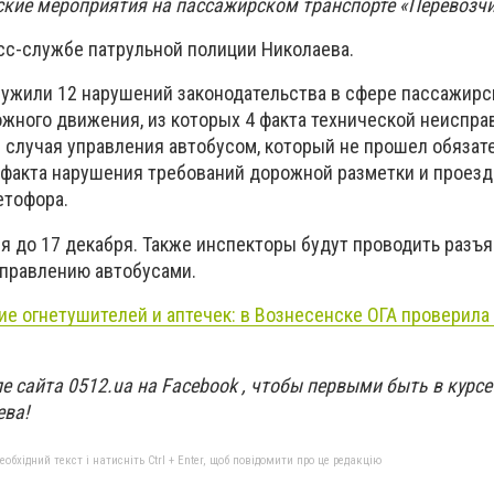
кие мероприятия на пассажирском транспорте «Перевозчи
сс-службе патрульной полиции Николаева.
ужили 12 нарушений законодательства в сфере пассажирс
ожного движения, из которых 4 факта технической неиспра
3 случая управления автобусом, который не прошел обяза
3 факта нарушения требований дорожной разметки и проезд
етофора.
ся до 17 декабря. Также инспекторы будут проводить разъ
управлению автобусами.
ие огнетушителей и аптечек: в Вознесенске ОГА проверила
е сайта 0512.ua на Facebook , чтобы первыми быть в курс
ева!
бхідний текст і натисніть Ctrl + Enter, щоб повідомити про це редакцію