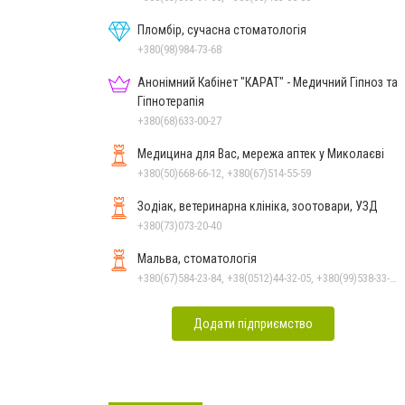
Пломбір, сучасна стоматологія
+380(98)984-73-68
Анонімний Кабінет "КАРАТ" - Медичний Гіпноз та
Гіпнотерапія
+380(68)633-00-27
Медицина для Вас, мережа аптек у Миколаєві
+380(50)668-66-12, +380(67)514-55-59
Зодіак, ветеринарна клініка, зоотовари, УЗД
+380(73)073-20-40
Мальва, стоматологія
+380(67)584-23-84, +38(0512)44-32-05, +380(99)538-33-25, +380(63)977-35-54
Додати підприємство