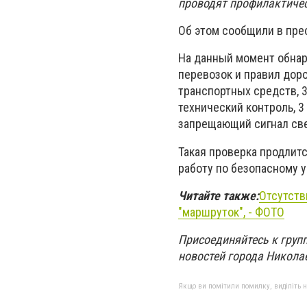
проводят профилактичес
Об этом сообщили в пре
На данный момент обнар
перевозок и правил дор
транспортных средств, 
технический контроль, 
запрещающий сигнал св
Такая проверка продлит
работу по безопасному 
Читайте также:
Отсутств
"маршруток", - ФОТО
Присоединяйтесь к групп
новостей города Никола
Якщо ви помітили помилку, виділіть нео