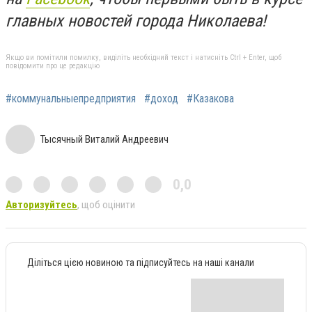
главных новостей города Николаева!
Якщо ви помітили помилку, виділіть необхідний текст і натисніть Ctrl + Enter, щоб
повідомити про це редакцію
#коммунальныепредприятия
#доход
#Казакова
Тысячный Виталий Андреевич
0,0
Авторизуйтесь
, щоб оцінити
Діліться цією новиною та підписуйтесь на наші канали