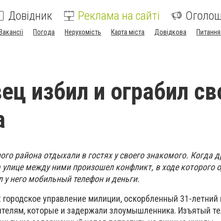
Довідник
Реклама на сайті
Оголо
Вакансії
Погода
Нерухомість
Карта міста
Довідкова
Питання
ец избил и ограбил св
а
го района отдыхали в гостях у своего знакомого. Когда д
 улице между ними произошел конфликт, в ходе которого о
 у него мобильный телефон и деньги.
 городское управление милиции, о
скорбленный 31-летний
ителям, которые и задержали злоумышленника.
Изъятый т