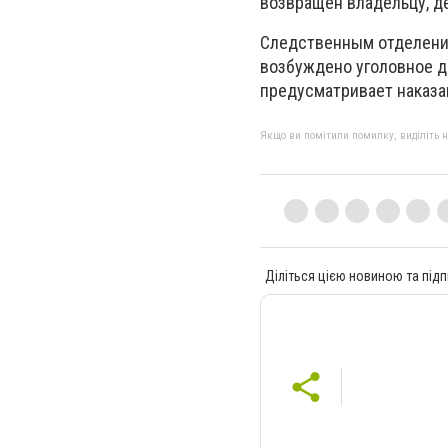
возвращен владельцу, д
Следственным отделени
возбуждено уголовное де
предусматривает наказан
Якщо ви помітили помилку, виділіть нео
Діліться цією новиною та підп