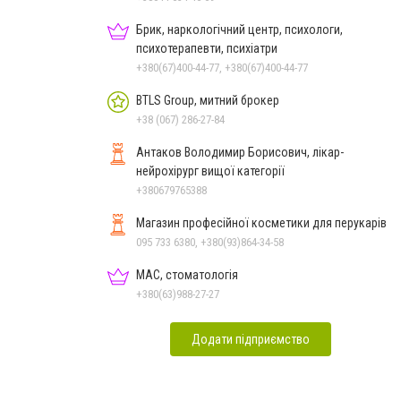
Брик, наркологічний центр, психологи,
психотерапевти, психіатри
+380(67)400-44-77, +380(67)400-44-77
BTLS Group, митний брокер
+38 (067) 286-27-84
Антаков Володимир Борисович, лікар-
нейрохірург вищої категорії
+380679765388
Магазин професійної косметики для перукарів
095 733 6380, +380(93)864-34-58
МАС, стоматологія
+380(63)988-27-27
Додати підприємство