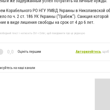
еньги же задержанный успел потратить на личные нужды.
ем Корабельного РО НГУ УМВД Украины в Николаевской о
ло по ч. 2 ст.
186 УК Украины ("Грабеж").
Санкция которой
ие в виде лишения свободы на срок от 4 до 6 лет.
бхідний текст і натисніть Ctrl + Enter, щоб повідомити про це редакцію
0,0
Оцініть першим
Авторизуйтесь
, щоб
исуйтесь на наші канали