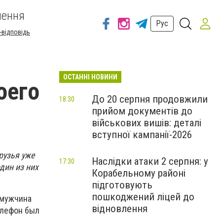
шення
Рус
-відповідь
ОСТАННІ НОВИНИ
оего
До 20 серпня продовжили
18:30
прийом документів до
військових вишів: деталі
вступної кампанії-2026
рузья уже
Наслідки атаки 2 серпня: у
17:30
дин из них
Корабельному районі
підготовують
пошкоджений ліцей до
 мужчина
відновлення
елефон был