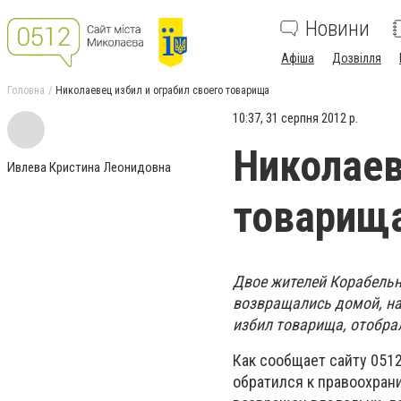
Новини
Афіша
Дозвілля
Головна
Николаевец избил и ограбил своего товарища
10:37, 31 серпня 2012 р.
Николаев
Ивлева Кристина Леонидовна
товарищ
Двое жителей Корабельно
возвращались домой, на
избил товарища, отобрал
Как сообщает сайту 0512
обратился к правоохран