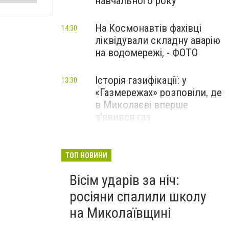
навчального року
На Космонавтів фахівці
14:30
ліквідували складну аварію
на водомережі, - ФОТО
Історія газифікації: у
13:30
«Газмережах» розповіли, де
в Миколаєві вперше
з'явився газ
Літній відпочинок у
13:00
Миколаєві 2026: шукаємо
ТОП НОВИНИ
нові враження та
Вісім ударів за ніч:
перезавантаження
росіяни спалили школу
ПАРТНЕРСЬКИЙ СПЕЦПРОЄКТ
на Миколаївщині