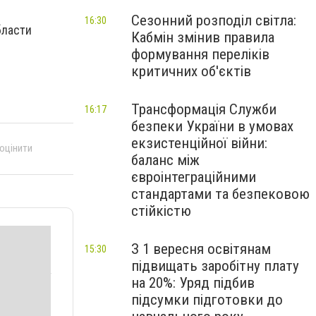
Сезонний розподіл світла:
16:30
бласти
Кабмін змінив правила
формування переліків
критичних об'єктів
Трансформація Служби
16:17
безпеки України в умовах
екзистенційної війни:
 оцінити
баланс між
євроінтеграційними
стандартами та безпековою
стійкістю
З 1 вересня освітянам
15:30
підвищать заробітну плату
на 20%: Уряд підбив
підсумки підготовки до