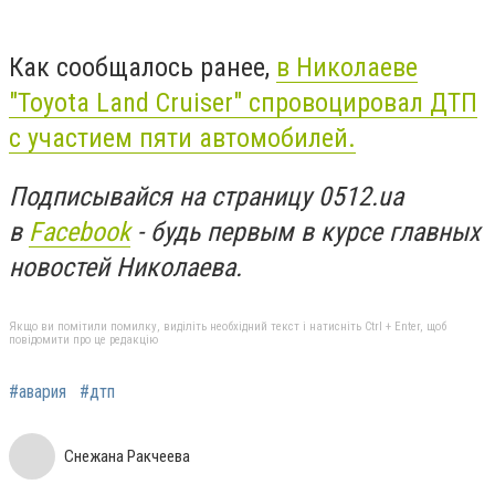
Как сообщалось ранее,
в Николаеве
"Toyota Land Cruiser" спровоцировал ДТП
с участием пяти автомобилей.
Подписывайся на страницу 0512.ua
в
Facebook
- будь первым в курсе главных
новостей Николаева.
Якщо ви помітили помилку, виділіть необхідний текст і натисніть Ctrl + Enter, щоб
повідомити про це редакцію
#авария
#дтп
Снежана Ракчеева