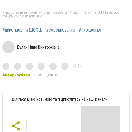
Якщо ви помітили помилку, виділіть необхідний текст і натисніть Ctrl + Enter, щоб
повідомити про це редакцію
#николаев
#ДЮСШ
#соревнование
#тхэквондо
Булах Нина Викторовна
0,0
Авторизуйтесь
, щоб оцінити
Діліться цією новиною та підписуйтесь на наші канали