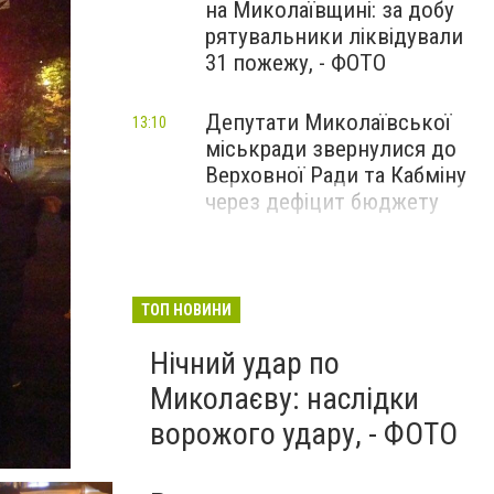
на Миколаївщині: за добу
рятувальники ліквідували
31 пожежу, - ФОТО
Депутати Миколаївської
13:10
міськради звернулися до
Верховної Ради та Кабміну
через дефіцит бюджету
ТОП НОВИНИ
Нічний удар по
Миколаєву: наслідки
ворожого удару, - ФОТО