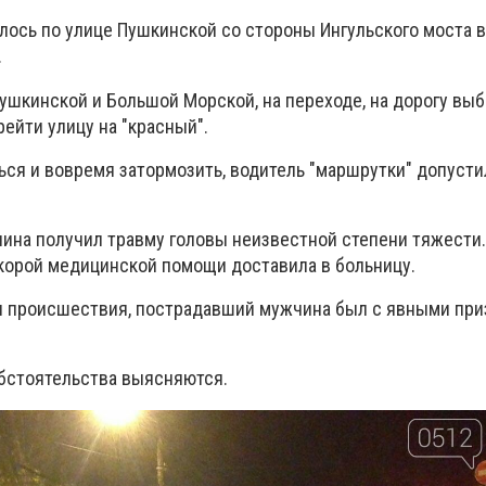
лось по улице Пушкинской со стороны Ингульского моста 
.
ушкинской и Большой Морской, на переходе, на дорогу вы
ейти улицу на "красный".
ься и вовремя затормозить, водитель "маршрутки" допусти
ина получил травму головы неизвестной степени тяжести.
корой медицинской помощи доставила в больницу.
и происшествия, пострадавший мужчина был с явными при
.
обстоятельства выясняются.