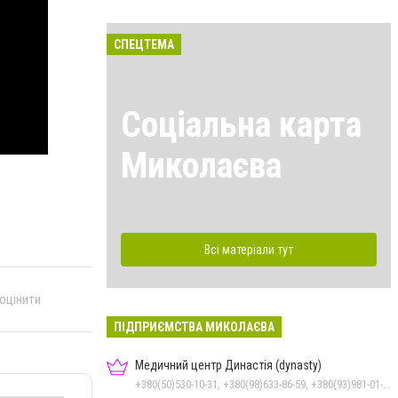
СПЕЦТЕМА
Соціальна карта
Миколаєва
Всі матеріали тут
 оцінити
ПІДПРИЄМСТВА МИКОЛАЄВА
Медичний центр Династія (dynasty)
+380(50)530-10-31, +380(98)633-86-59, +380(93)981-01-61