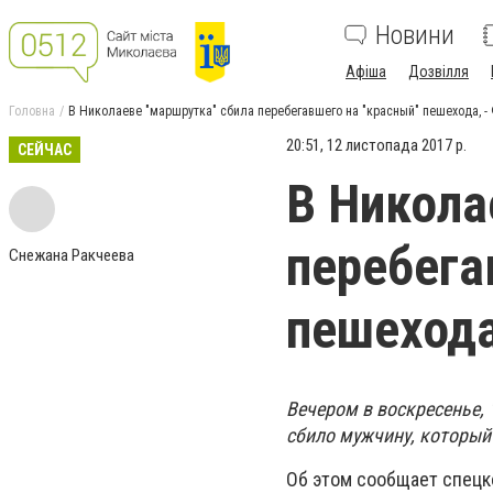
Новини
Афіша
Дозвілля
Головна
В Николаеве "маршрутка" сбила перебегавшего на "красный" пешехода, 
20:51, 12 листопада 2017 р.
СЕЙЧАС
В Никола
перебега
Снежана Ракчеева
пешехода
Вечером в воскресенье,
сбило мужчину, который
Об этом сообщает спецк