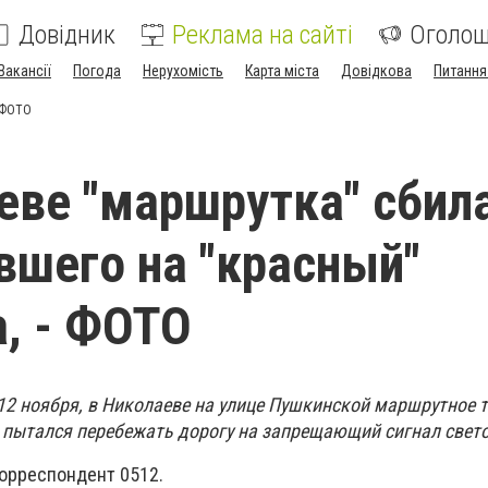
Довідник
Реклама на сайті
Оголо
Вакансії
Погода
Нерухомість
Карта міста
Довідкова
Питання
- ФОТО
еве "маршрутка" сбил
вшего на "красный"
, - ФОТО
 12 ноября, в Николаеве на улице Пушкинской маршрутное 
 пытался перебежать дорогу на запрещающий сигнал свет
орреспондент 0512.