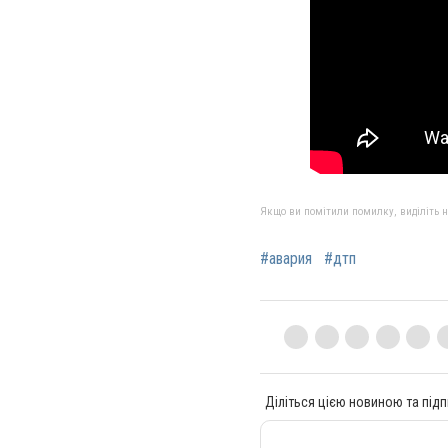
Якщо ви помітили помилку, виділіть нео
#авария
#дтп
Діліться цією новиною та підп