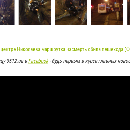
 центре Николаева маршрутка насмерть сбила пешехода (
цу 0512.ua в
Facebook
- будь первым в курсе главных ново