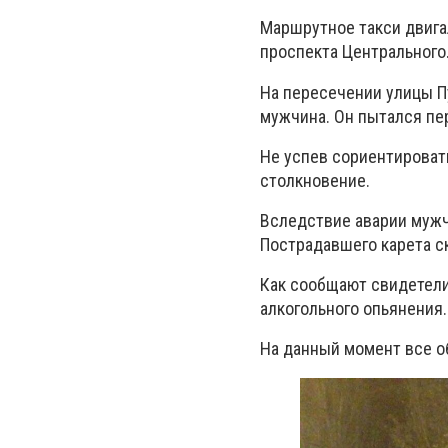
Маршрутное такси двига
проспекта Центрального
На пересечении улицы П
мужчина. Он пытался пер
Не успев сориентироват
столкновение.
Вследствие аварии мужч
Пострадавшего карета с
Как сообщают свидетел
алкогольного опьянения
На данный момент все 