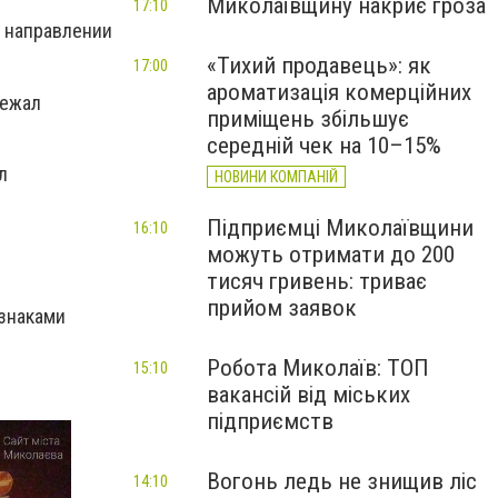
Миколаївщину накриє гроза
17:10
в направлении
«Тихий продавець»: як
17:00
ароматизація комерційних
бежал
приміщень збільшує
середній чек на 10–15%
л
НОВИНИ КОМПАНІЙ
Підприємці Миколаївщини
16:10
можуть отримати до 200
тисяч гривень: триває
прийом заявок
знаками
Робота Миколаїв: ТОП
15:10
вакансій від міських
підприємств
Вогонь ледь не знищив ліс
14:10