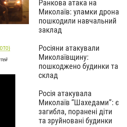
Ранкова атака на
Миколаїв: уламки дрона
пошкодили навчальний
заклад
Росіяни атакували
ФОТО)
Миколаївщину:
стей
пошкоджено будинки та
склад
Росія атакувала
Миколаїв “Шахедами”: є
загибла, поранені діти
та зруйновані будинки