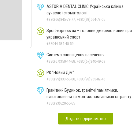
ASTORIA DENTAL CLINIC Українська клініка
сучасної стоматології
+380(66)845-78-77, +380(93)564-73-05
Sport-express.ua – головне джерело новин про
український спорт
+38044 534 45 59
Система сповіщення населення
+380(67)350-44-68, +380(67)340-49-59
РК "Новий Дім"
+380(99)333-58-60, +380(93)955-82-46
Гранітний Будинок, гранітні пам'ятники,
виготовлення та монтаж пам'ятників із граніту в
Миколаєві
+380(93)620-65-65
Додати підприємство