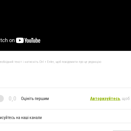
бхідний текст і натисніть Ctrl + Enter, щоб повідомити про це редакцію
0,0
Оцініть першим
Авторизуйтесь
, щоб
исуйтесь на наші канали