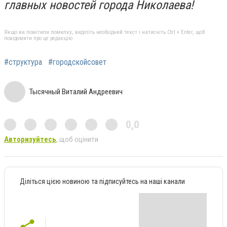
главных новостей города Николаева!
Якщо ви помітили помилку, виділіть необхідний текст і натисніть Ctrl + Enter, щоб
повідомити про це редакцію
#структура
#городскойсовет
Тысячный Виталий Андреевич
0,0
Авторизуйтесь
, щоб оцінити
Діліться цією новиною та підписуйтесь на наші канали