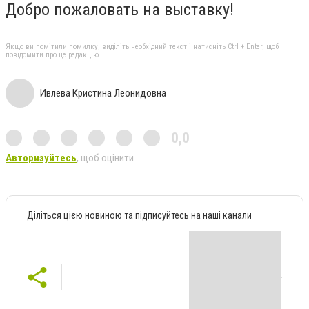
Добро пожаловать на выставку!
Якщо ви помітили помилку, виділіть необхідний текст і натисніть Ctrl + Enter, щоб
повідомити про це редакцію
Ивлева Кристина Леонидовна
0,0
Авторизуйтесь
, щоб оцінити
Діліться цією новиною та підписуйтесь на наші канали